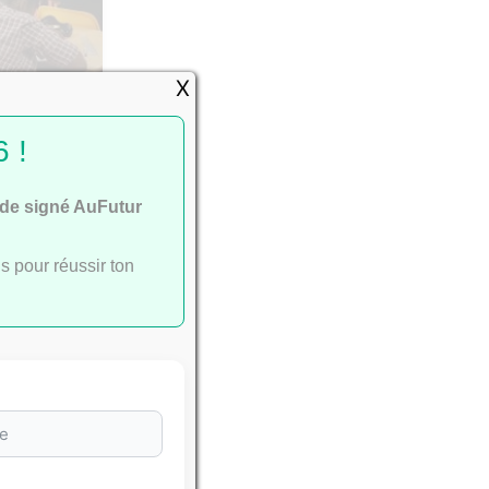
X
passent
 !
ide signé AuFutur
s pour réussir ton
e
ac
.