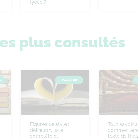
lycée ?
les plus consultés
S
FRANÇAIS
Figures de style :
Tout savoir s
définition, liste
commentaire
complète et
texte de théâ