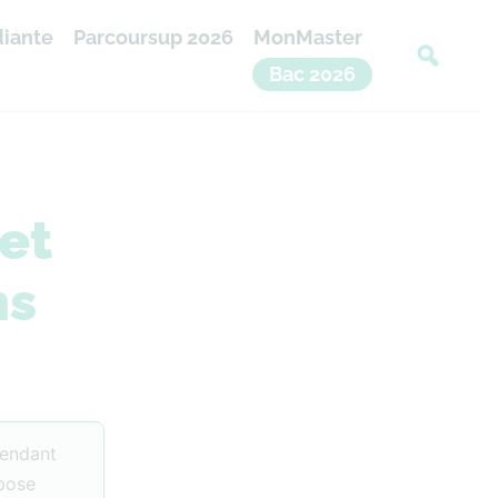
diante
Parcoursup 2026
MonMaster
Bac 2026
et
ns
pendant
epose