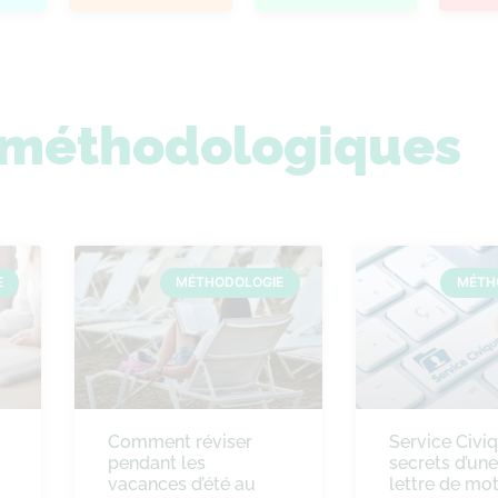
s méthodologiques
E
MÉTHODOLOGIE
MÉTH
Comment réviser
Service Civiq
pendant les
secrets d’un
vacances d’été au
lettre de mot