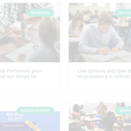
RÉVISIONS
BACC
ode Pomodoro pour
Une épreuve anticipée 
rer son temps de
en première à la rentré
BACCALAURÉAT
BACC