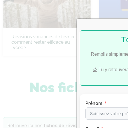
Révisions vacances de février :
Bac 2022 
T
comment rester efficace au
SES
lycée ?
Remplis simplemen
📩 Tu y retrouver
Nos fiches de 
Prénom
Retrouve ici nos
fiches de révision
classées par
matiè