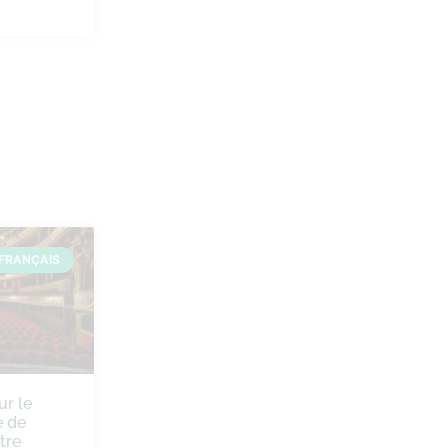
FRANÇAIS
ur le
 de
tre