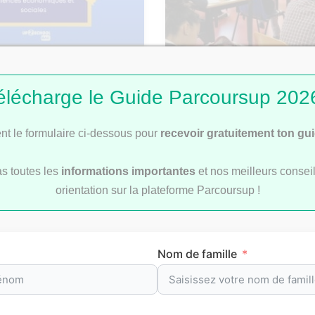
: Corrigé du sujet de
Bac 2026 : comment se 
élécharge le Guide Parcoursup 2026
les rattrapages ?
t le formulaire ci-dessous pour
recevoir gratuitement ton gu
as toutes les
informations importantes
et nos meilleurs conseil
orientation sur la plateforme Parcoursup !
révision par matièr
Nom de famille
re
pour t’aider à préparer efficacement tes
examens
et le
b