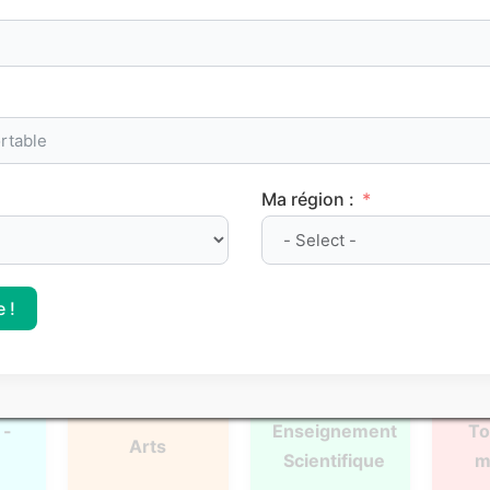
oints de méthode et les repères clés à maîtriser pour progre
Ma région :
l
Français
Philosophie
Mat
 !
 -
Enseignement
To
Arts
Scientifique
m