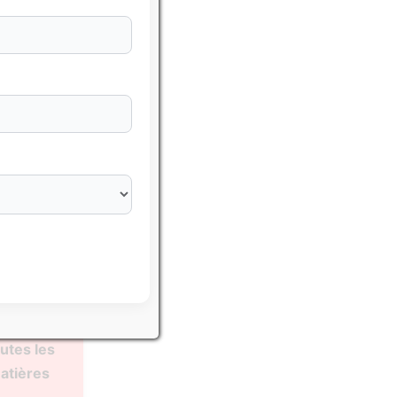
sser avec
hématiques
utes les
atières