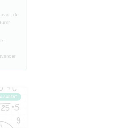
ravail, de
turer
e :
 avancer
ALAURÉAT