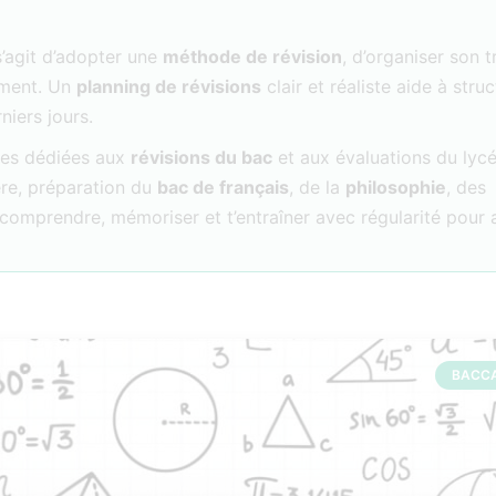
s’agit d’adopter une
méthode de révision
, d’organiser son t
rement. Un
planning de révisions
clair et réaliste aide à struc
niers jours.
rces dédiées aux
révisions du bac
et aux évaluations du lycé
re, préparation du
bac de français
, de la
philosophie
, des
 à comprendre, mémoriser et t’entraîner avec régularité pour
BACC