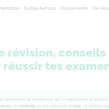
ientation
Guides AuFutur
Classements
Vie étu
révision, conseils 
 réussir tes exame
les permettent de transformer les connaissances acquises 
xamen
, un
contrôle
ou aux épreuves du
bac
. La réussite r