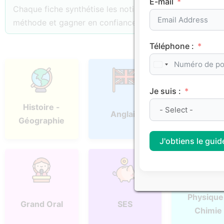
E-mail
Chaque fiche synthétise les notions essentielles, les p
méthode et gagner en confiance.
Téléphone :
Je suis :
Histoire -
Anglais
Espagno
Géographie
J'obtiens le guide
Physique
Grand Oral
SES
Chimie