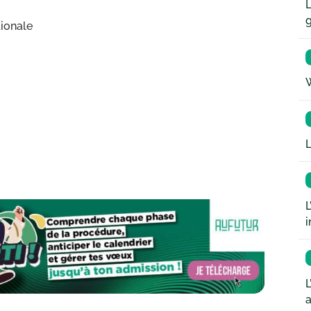
L
ionale
W
L
L
i
L
a