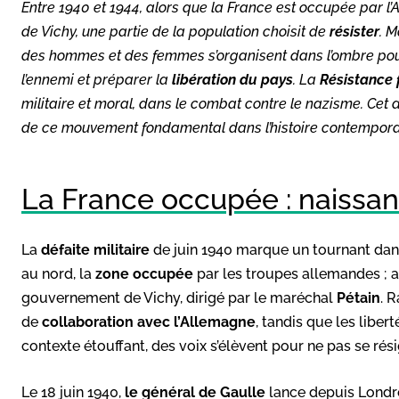
Entre 1940 et 1944, alors que la France est occupée par l’
de Vichy, une partie de la population choisit de
résister
. M
des hommes et des femmes s’organisent dans l’ombre po
l’ennemi et préparer la
libération du pays
. La
Résistance 
militaire et moral, dans le combat contre le nazisme. Cet art
de ce mouvement fondamental dans l’histoire contempora
La France occupée : naissan
La
défaite militaire
de juin 1940 marque un tournant dans l
au nord, la
zone occupée
par les troupes allemandes ; 
gouvernement de Vichy, dirigé par le maréchal
Pétain
. 
de
collaboration avec l’Allemagne
, tandis que les libe
contexte étouffant, des voix s’élèvent pour ne pas se rés
Le 18 juin 1940,
le général de Gaulle
lance depuis Londr