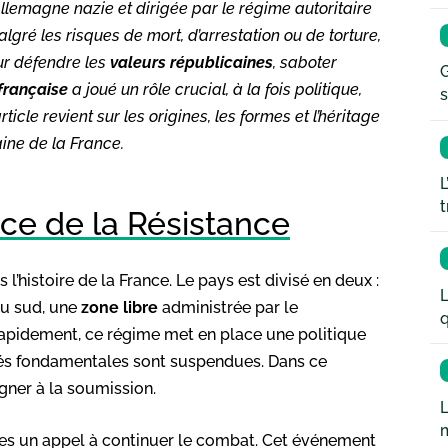
Allemagne nazie et dirigée par le régime autoritaire
algré les risques de mort, d’arrestation ou de torture,
ur défendre les
valeurs républicaines
, saboter
G
française
a joué un rôle crucial, à la fois politique,
s
icle revient sur les origines, les formes et l’héritage
ine de la France.
L
t
ce de la Résistance
’histoire de la France. Le pays est divisé en deux :
L
au sud, une
zone libre
administrée par le
q
Rapidement, ce régime met en place une politique
rtés fondamentales sont suspendues. Dans ce
igner à la soumission.
L
es un appel à continuer le combat. Cet événement