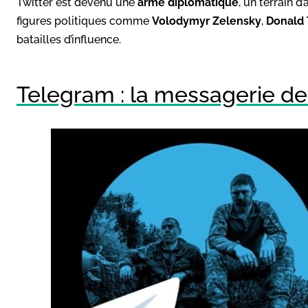
Twitter est devenu une
arme diplomatique
, un terrain d
figures politiques comme
Volodymyr Zelensky
,
Donald
batailles d’influence.
Telegram : la messagerie de