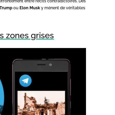
’affrontement entre récits contradictoires. Des
 Trump
ou
Elon Musk
y mènent de véritables
s zones grises