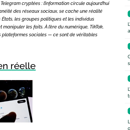
elegram cryptées : l’information circule aujourd’hui
tanéité des réseaux sociaux, se cache une réalité
s États, les groupes politiques et les individus
L
et manipuler les faits. À l’ère du numérique, TikTok,
a
s plateformes sociales — ce sont de véritables
G
en réelle
s
L
t
L
q