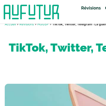
Révisions
Accueil
»
Révisions
»
HGGSP
»
TikTok, Twitter, Telegram : La guer
TikTok, Twitter, 