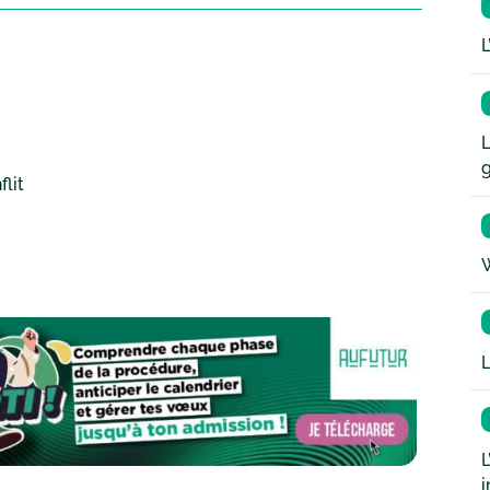
L
L
flit
W
L
L
i