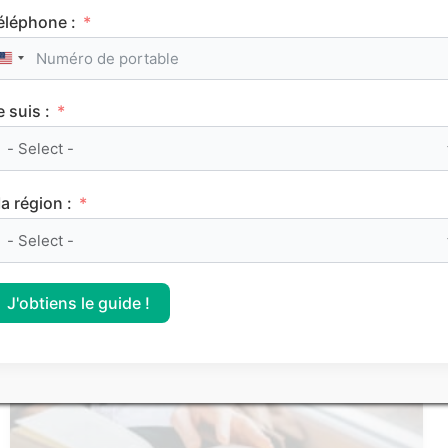
éléphone :
Service Civique : les secrets d’une bonne lettre
United States +1
de motivation
e suis :
Les articles les
a région :
plus consultés
J'obtiens le guide !
FRANÇAIS