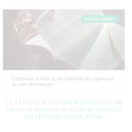
BACCALAURÉAT
Comment réviser à une semaine des épreuves
du bac de français ?
1
2
3
4
11
21
31
41
51
61
71
81
91
101
111
121
131
138
139
140
141
142
143
151
161
171
181
191
201
211
221
231
241
251
261
263
264
265
266