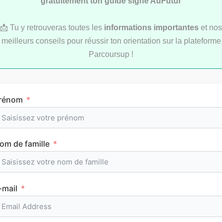
gratuitement ton guide signé AuFutur
📩 Tu y retrouveras toutes les
informations importantes
et nos
meilleurs conseils pour réussir ton orientation sur la plateforme
Parcoursup !
Comment réviser pendant les vacances d’été
au lycée ?
rénom
om de famille
MÉTHODOLOGIE
-mail