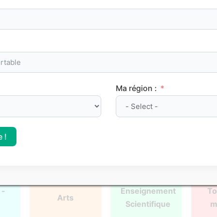
oints de méthode et les repères clés à maîtriser pour progre
Ma région :
l
Français
Philosophie
Mat
 !
 -
Enseignement
To
Arts
Scientifique
m