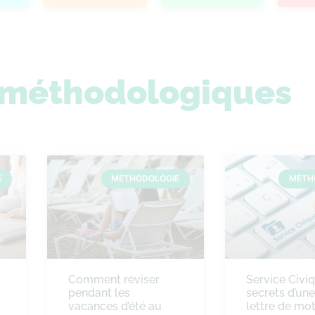
s méthodologiques
E
MÉTHODOLOGIE
MÉTH
Comment réviser
Service Civiq
pendant les
secrets d’un
vacances d’été au
lettre de mot