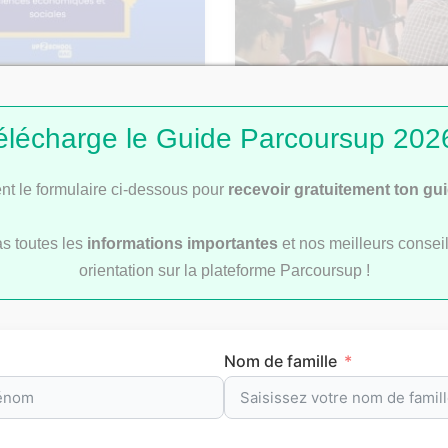
: Corrigé du sujet de
Bac 2026 : comment se 
élécharge le Guide Parcoursup 2026
les rattrapages ?
t le formulaire ci-dessous pour
recevoir gratuitement ton gu
as toutes les
informations importantes
et nos meilleurs conseil
orientation sur la plateforme Parcoursup !
révision par matièr
Nom de famille
re
pour t’aider à préparer efficacement tes
examens
et le
b