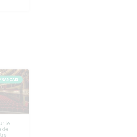
FRANÇAIS
ur le
 de
tre