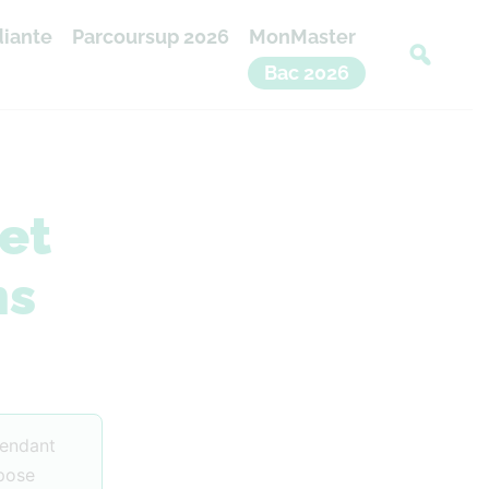
diante
Parcoursup 2026
MonMaster
Bac 2026
et
ns
pendant
epose