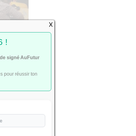
X
passent
 !
ide signé AuFutur
s pour réussir ton
e
ac
.