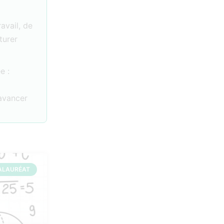
ravail, de
turer
e :
 avancer
ALAURÉAT