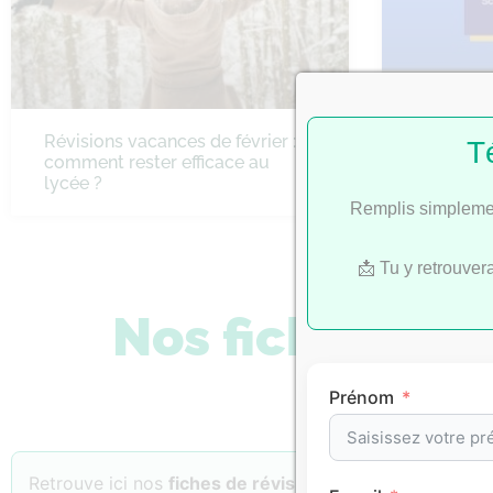
Révisions vacances de février :
Bac 2022 
T
comment rester efficace au
SES
lycée ?
Remplis simplemen
📩 Tu y retrouver
Nos fiches de 
Prénom
Retrouve ici nos
fiches de révision
classées par
matiè