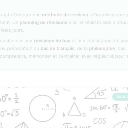
s’agit d’adopter une
méthode de révision
, d’organiser son t
rement. Un
planning de révisions
clair et réaliste aide à struc
niers jours.
rces dédiées aux
révisions du bac
et aux évaluations du lycé
re, préparation du
bac de français
, de la
philosophie
, des
 à comprendre, mémoriser et t’entraîner avec régularité pour
BACC