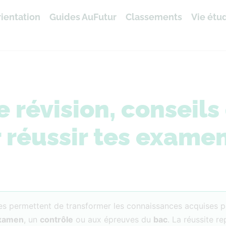
ientation
Guides AuFutur
Classements
Vie étu
révision, conseils 
 réussir tes exame
les permettent de transformer les connaissances acquises 
xamen
, un
contrôle
ou aux épreuves du
bac
. La réussite r