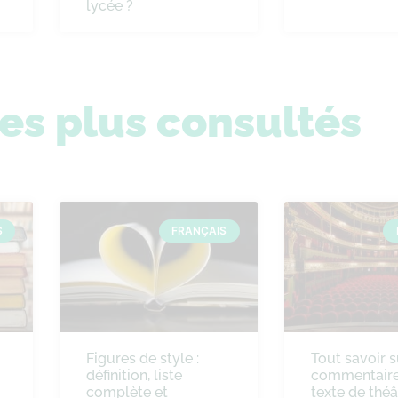
lycée ?
les plus consultés
S
FRANÇAIS
Figures de style :
Tout savoir s
définition, liste
commentaire
complète et
texte de théâ