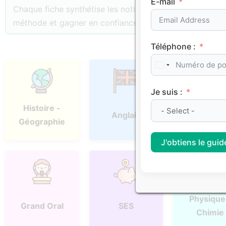
E-mail
Chaque fiche synthétise les notions essentielles, les p
méthode et gagner en confiance.
Téléphone :
Je suis :
Histoire -
Anglais
Espagno
Géographie
J'obtiens le guide
Physique
Grand Oral
SES
Chimie