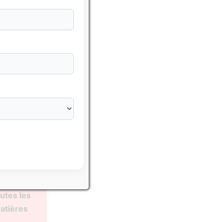
sser avec
hématiques
utes les
atières