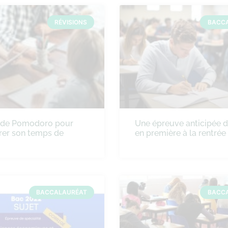
RÉVISIONS
BACC
ode Pomodoro pour
Une épreuve anticipée 
rer son temps de
en première à la rentré
BACCALAURÉAT
BACC