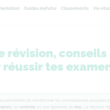
ientation
Guides AuFutur
Classements
Vie étu
révision, conseils 
 réussir tes exame
les permettent de transformer les connaissances acquises 
xamen
, un
contrôle
ou aux épreuves du
bac
. La réussite r