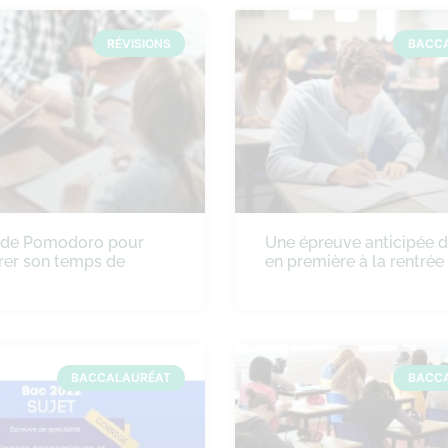
RÉVISIONS
BACC
ode Pomodoro pour
Une épreuve anticipée 
rer son temps de
en première à la rentré
BACCALAURÉAT
BACC