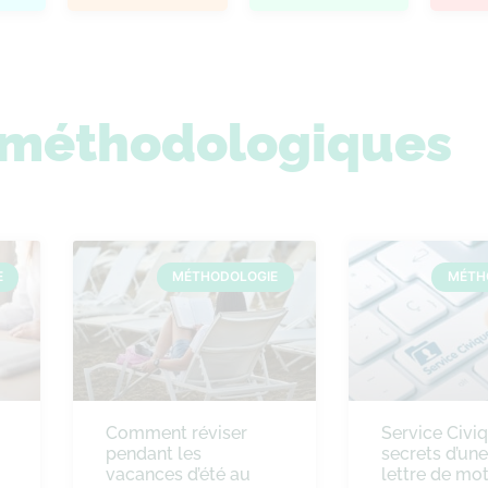
s méthodologiques
E
MÉTHODOLOGIE
MÉTH
Comment réviser
Service Civiq
pendant les
secrets d’un
vacances d’été au
lettre de mot