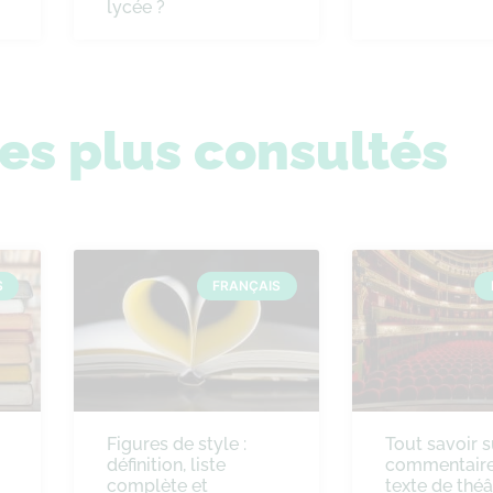
lycée ?
les plus consultés
S
FRANÇAIS
Figures de style :
Tout savoir s
définition, liste
commentaire
complète et
texte de théâ