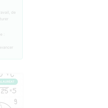
ravail, de
turer
e :
 avancer
ALAURÉAT