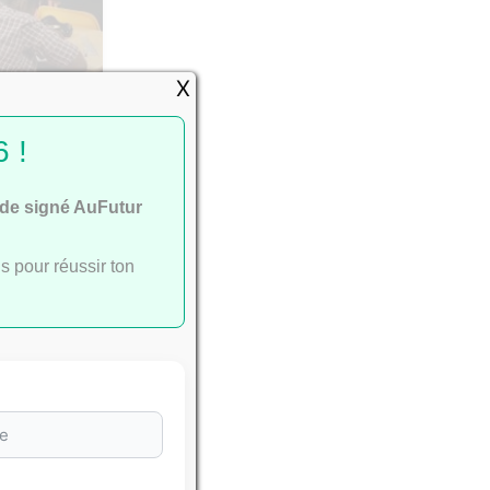
X
passent
 !
ide signé AuFutur
s pour réussir ton
e
ac
.