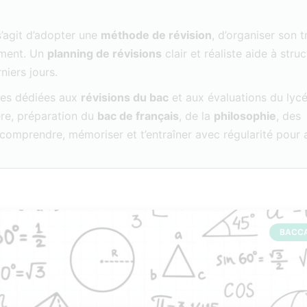
s’agit d’adopter une
méthode de révision
, d’organiser son t
rement. Un
planning de révisions
clair et réaliste aide à struc
niers jours.
rces dédiées aux
révisions du bac
et aux évaluations du lycé
re, préparation du
bac de français
, de la
philosophie
, des
 à comprendre, mémoriser et t’entraîner avec régularité pour
BACC