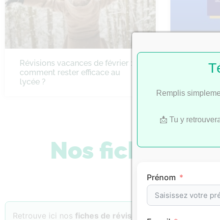
Révisions vacances de février :
Bac 2022 
T
comment rester efficace au
SES
lycée ?
Remplis simplemen
📩 Tu y retrouver
Nos fiches de 
Prénom
Retrouve ici nos
fiches de révision
classées par
matiè