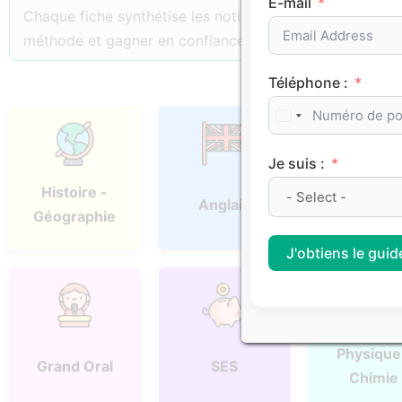
E-mail
Chaque fiche synthétise les notions essentielles, les p
méthode et gagner en confiance.
Téléphone :
Je suis :
Histoire -
Anglais
Espagno
Géographie
J'obtiens le guide
Physique
Grand Oral
SES
Chimie