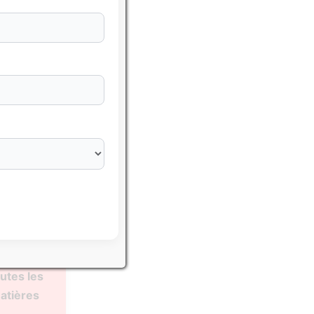
sser avec
hématiques
utes les
atières