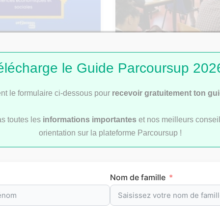
: Corrigé du sujet de
Bac 2026 : comment se 
élécharge le Guide Parcoursup 2026
les rattrapages ?
t le formulaire ci-dessous pour
recevoir gratuitement ton gu
as toutes les
informations importantes
et nos meilleurs conseil
orientation sur la plateforme Parcoursup !
révision par matièr
Nom de famille
re
pour t’aider à préparer efficacement tes
examens
et le
b