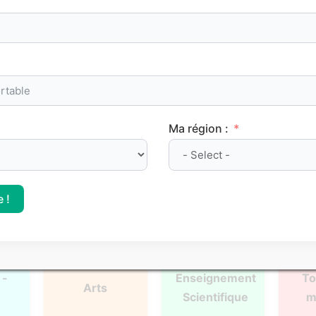
oints de méthode et les repères clés à maîtriser pour progre
Ma région :
l
Français
Philosophie
Mat
 !
 -
Enseignement
To
Arts
Scientifique
m