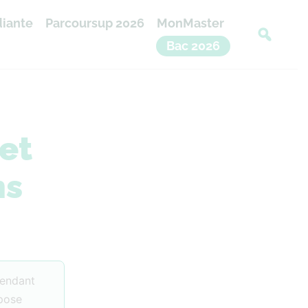
diante
Parcoursup 2026
MonMaster
Bac 2026
et
ns
pendant
epose