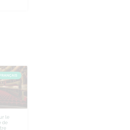
FRANÇAIS
ur le
 de
tre