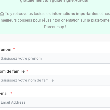
gratuitement ton guide signé AuFutur
📩 Tu y retrouveras toutes les
informations importantes
et nos
meilleurs conseils pour réussir ton orientation sur la plateforme
Parcoursup !
Comment réviser pendant les vacances d’été
au lycée ?
rénom
om de famille
MÉTHODOLOGIE
-mail