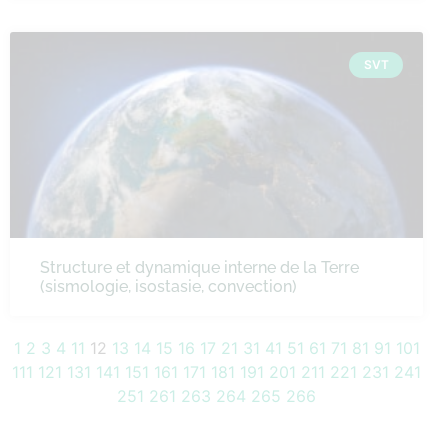
SVT
Structure et dynamique interne de la Terre
(sismologie, isostasie, convection)
1
2
3
4
11
12
13
14
15
16
17
21
31
41
51
61
71
81
91
101
111
121
131
141
151
161
171
181
191
201
211
221
231
241
251
261
263
264
265
266