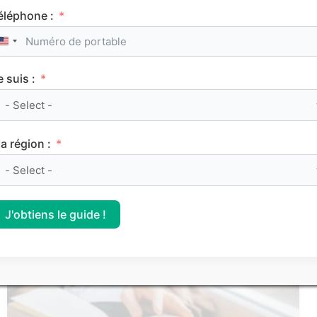
éléphone :
Service Civique : les secrets d’une bonne lettre
United States +1
de motivation
e suis :
Les articles les
a région :
plus consultés
J'obtiens le guide !
FRANÇAIS