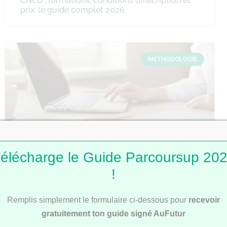
CNED : formations, conditions d’inscription et
prix, le guide complet 2026
MÉTHODOLOGIE
élécharge le Guide Parcoursup 20
Comment faire une fiche de révision ?
!
Remplis simplement le formulaire ci-dessous pour
recevoir
MÉTHODOLOGIE
gratuitement ton guide signé AuFutur