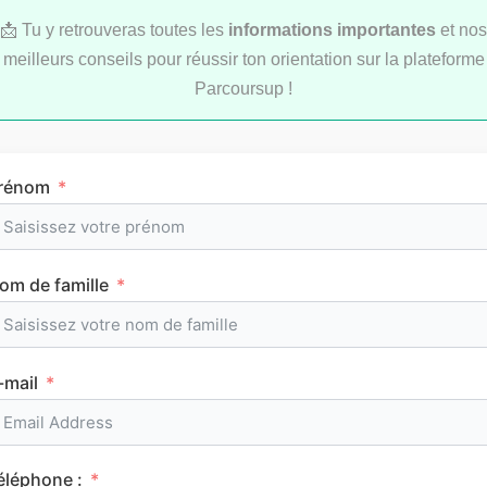
📩 Tu y retrouveras toutes les
informations importantes
et nos
meilleurs conseils pour réussir ton orientation sur la plateforme
Parcoursup !
rénom
Comment réviser pendant les vacances d’été
au lycée ?
om de famille
MÉTHODOLOGIE
-mail
éléphone :