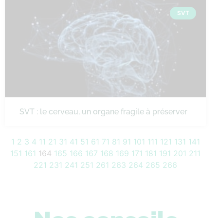
SVT
SVT : le cerveau, un organe fragile à préserver
1
2
3
4
11
21
31
41
51
61
71
81
91
101
111
121
131
141
151
161
164
165
166
167
168
169
171
181
191
201
211
221
231
241
251
261
263
264
265
266