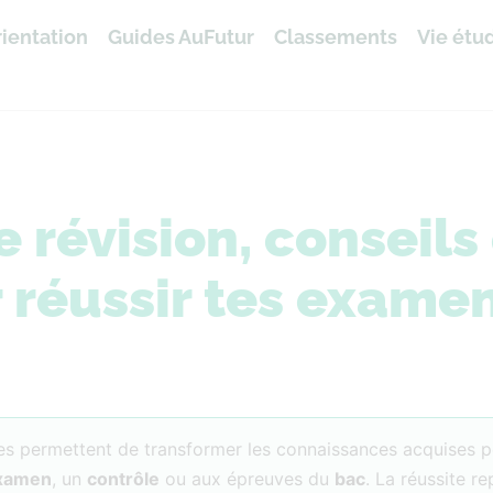
ientation
Guides AuFutur
Classements
Vie étu
révision, conseils 
 réussir tes exame
les permettent de transformer les connaissances acquises 
xamen
, un
contrôle
ou aux épreuves du
bac
. La réussite r