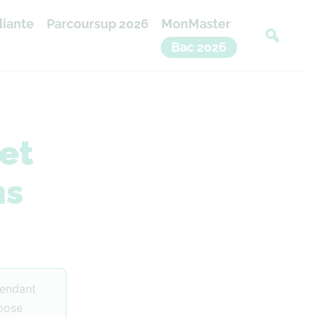
diante
Parcoursup 2026
MonMaster
Bac 2026
et
ns
pendant
epose