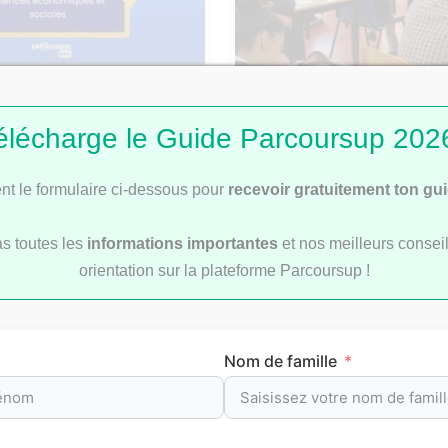
: Corrigé du sujet de
Bac 2026 : comment se 
élécharge le Guide Parcoursup 2026
les rattrapages ?
t le formulaire ci-dessous pour
recevoir gratuitement ton gu
as toutes les
informations importantes
et nos meilleurs conseil
orientation sur la plateforme Parcoursup !
révision par matièr
Nom de famille
re
pour t’aider à préparer efficacement tes
examens
et le
b