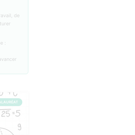
ravail, de
turer
e :
 avancer
ALAURÉAT