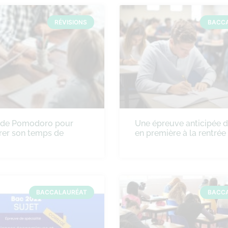
RÉVISIONS
BACC
ode Pomodoro pour
Une épreuve anticipée 
rer son temps de
en première à la rentré
BACCALAURÉAT
BACC