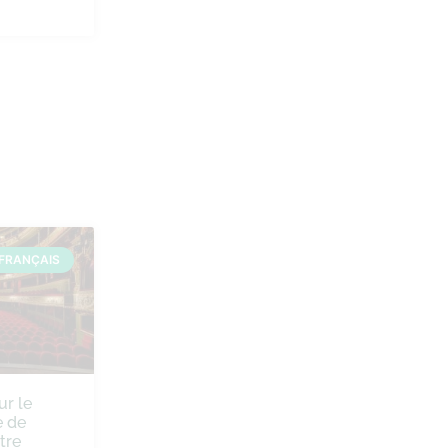
FRANÇAIS
ur le
 de
tre