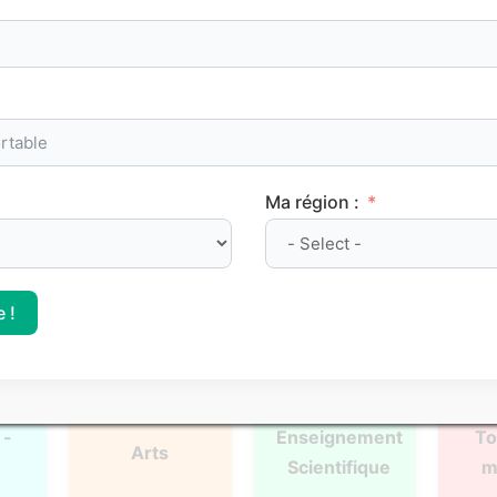
oints de méthode et les repères clés à maîtriser pour progre
Ma région :
l
Français
Philosophie
Mat
 !
 -
Enseignement
To
Arts
Scientifique
m