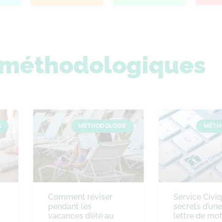
s méthodologiques
E
MÉTHODOLOGIE
MÉTH
Comment réviser
Service Civiq
pendant les
secrets d’un
vacances d’été au
lettre de mot