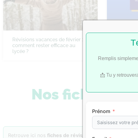
Révisions vacances de février :
Bac 2022 
T
comment rester efficace au
SES
lycée ?
Remplis simplemen
📩 Tu y retrouver
Nos fiches de 
Prénom
Retrouve ici nos
fiches de révision
classées par
matiè