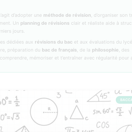
s’agit d’adopter une
méthode de révision
, d’organiser son t
rement. Un
planning de révisions
clair et réaliste aide à struc
niers jours.
rces dédiées aux
révisions du bac
et aux évaluations du lycé
re, préparation du
bac de français
, de la
philosophie
, des
 à comprendre, mémoriser et t’entraîner avec régularité pour
BACC