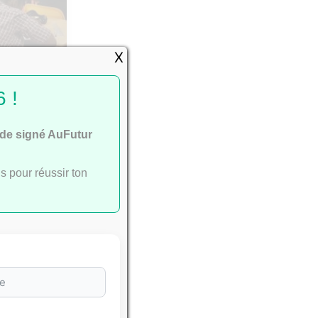
X
passent
 !
ide signé AuFutur
s pour réussir ton
e
ac
.