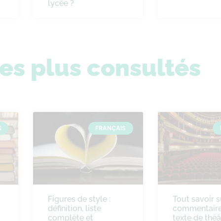
lycée ?
les plus consultés
S
FRANÇAIS
Figures de style :
Tout savoir s
définition, liste
commentaire
complète et
texte de théâ