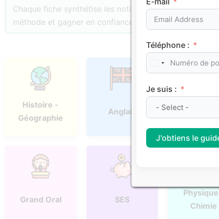
E-mail
Chaque fiche synthétise les notions essentielles, les p
méthode et gagner en confiance.
Téléphone :
Je suis :
Histoire -
Anglais
Espagno
Géographie
J'obtiens le guide
Physique
Grand Oral
SES
Chimie