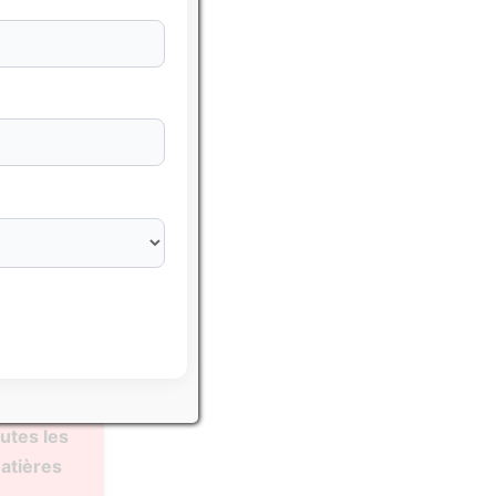
sser avec
hématiques
utes les
atières