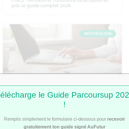
CNED : formations, conditions d’inscription et
prix, le guide complet 2026
MÉTHODOLOGIE
Comment faire une fiche de révision ?
élécharge le Guide Parcoursup 20
!
Remplis simplement le formulaire ci-dessous pour
recevoir
MÉTHODOLOGIE
gratuitement ton guide signé AuFutur