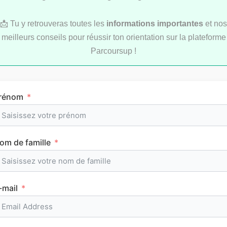
📩 Tu y retrouveras toutes les
informations importantes
et nos
meilleurs conseils pour réussir ton orientation sur la plateforme
Parcoursup !
Comment réviser pendant les vacances d’été
rénom
au lycée ?
om de famille
MÉTHODOLOGIE
-mail