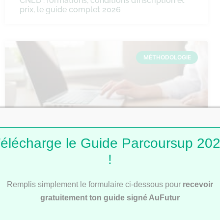
CNED : formations, conditions d’inscription et
prix, le guide complet 2026
MÉTHODOLOGIE
élécharge le Guide Parcoursup 20
!
Comment faire une fiche de révision ?
Remplis simplement le formulaire ci-dessous pour
recevoir
gratuitement ton guide signé AuFutur
MÉTHODOLOGIE