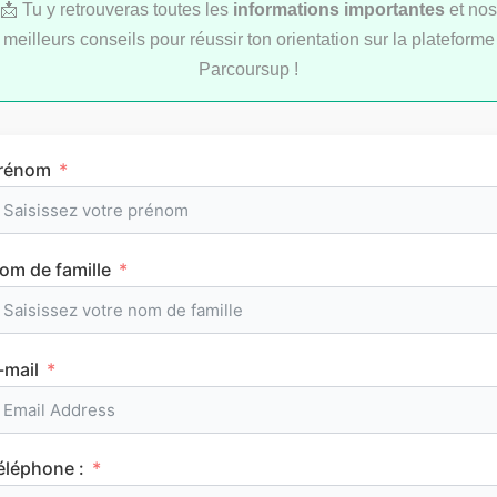
📩 Tu y retrouveras toutes les
informations importantes
et nos
meilleurs conseils pour réussir ton orientation sur la plateforme
Parcoursup !
rénom
Comment réviser pendant les vacances d’été
au lycée ?
om de famille
MÉTHODOLOGIE
-mail
éléphone :