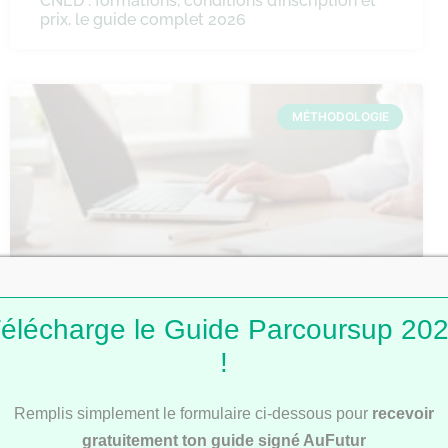
CNED : formations, conditions d’inscription et
prix, le guide complet 2026
MÉTHODOLOGIE
Comment faire une fiche de révision ?
élécharge le Guide Parcoursup 20
!
Remplis simplement le formulaire ci-dessous pour
recevoir
MÉTHODOLOGIE
gratuitement ton guide signé AuFutur