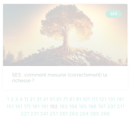
SES
SES : comment mesurer (correctement) la
richesse ?
1
2
3
4
11
21
31
41
51
61
71
81
91
101
111
121
131
141
151
161
171
181
191
192
193
194
195
196
197
201
211
221
231
241
251
261
263
264
265
266