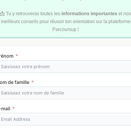
📩 Tu y retrouveras toutes les
informations importantes
et nos
meilleurs conseils pour réussir ton orientation sur la plateforme
Parcoursup !
Comment réviser pendant les vacances d’été
rénom
au lycée ?
om de famille
MÉTHODOLOGIE
-mail