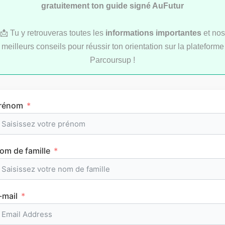
gratuitement ton guide signé AuFutur
📩 Tu y retrouveras toutes les
informations importantes
et nos
meilleurs conseils pour réussir ton orientation sur la plateforme
Parcoursup !
Comment réviser pendant les vacances d’été
au lycée ?
rénom
MÉTHODOLOGIE
om de famille
-mail