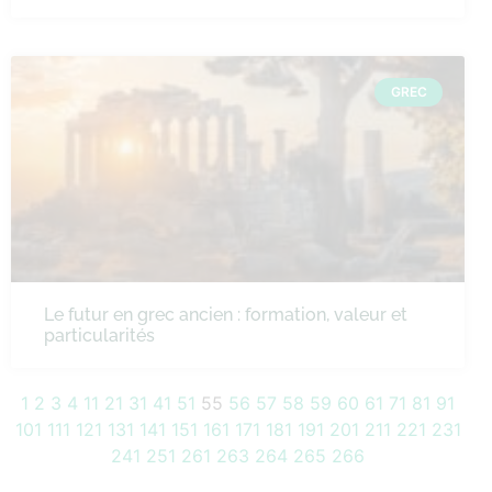
GREC
Le futur en grec ancien : formation, valeur et
particularités
1
2
3
4
11
21
31
41
51
55
56
57
58
59
60
61
71
81
91
101
111
121
131
141
151
161
171
181
191
201
211
221
231
241
251
261
263
264
265
266