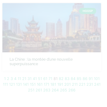
HGGSP
La Chine : la montée d’une nouvelle
superpuissance
1
2
3
4
11
21
31
41
51
61
71
81
82
83
84
85
86
91
101
111
121
131
141
151
161
171
181
191
201
211
221
231
241
251
261
263
264
265
266