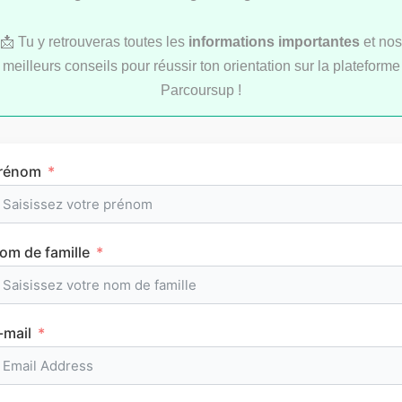
📩 Tu y retrouveras toutes les
informations importantes
et nos
meilleurs conseils pour réussir ton orientation sur la plateforme
Parcoursup !
Comment réviser pendant les vacances d’été
rénom
au lycée ?
om de famille
MÉTHODOLOGIE
-mail