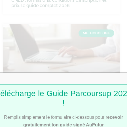
CNED : formations, conditions d’inscription et
prix, le guide complet 2026
MÉTHODOLOGIE
Comment faire une fiche de révision ?
élécharge le Guide Parcoursup 20
!
Remplis simplement le formulaire ci-dessous pour
recevoir
MÉTHODOLOGIE
gratuitement ton guide signé AuFutur