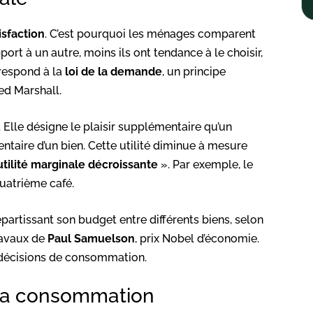
isfaction
. C’est pourquoi les ménages comparent
ort à un autre, moins ils ont tendance à le choisir,
rrespond à la
loi de la demande
, un principe
d Marshall.
 Elle désigne le plaisir supplémentaire qu’un
taire d’un bien. Cette utilité diminue à mesure
’utilité marginale décroissante
». Par exemple, le
quatrième café.
épartissant son budget entre différents biens, selon
travaux de
Paul Samuelson
, prix Nobel d’économie.
s décisions de consommation.
e la consommation