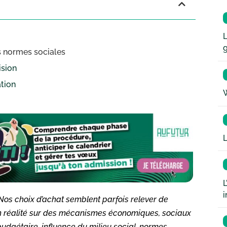
L
s normes sociales
ision
ation
W
L
L
i
 choix d’achat semblent parfois relever de
en réalité sur des mécanismes économiques, sociaux
udgétaire, influence du milieu social, normes