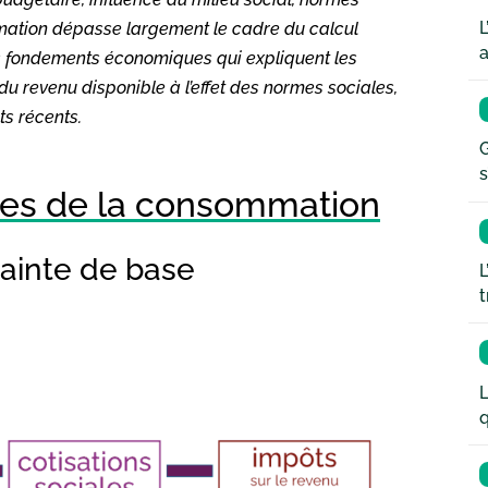
L
ommation dépasse largement le cadre du calcul
a
nds fondements économiques qui expliquent les
revenu disponible à l’effet des normes sociales,
s récents.
G
s
es de la consommation
rainte de base
L
t
L
q