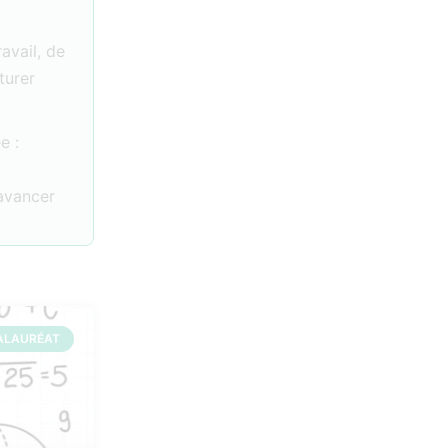
ravail, de
turer
e :
 avancer
ALAURÉAT