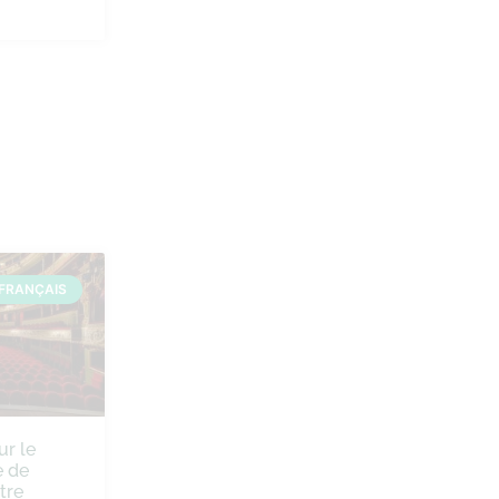
FRANÇAIS
ur le
 de
tre