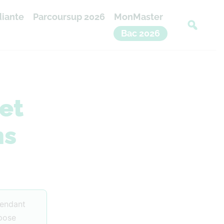
diante
Parcoursup 2026
MonMaster
Bac 2026
et
ns
pendant
epose