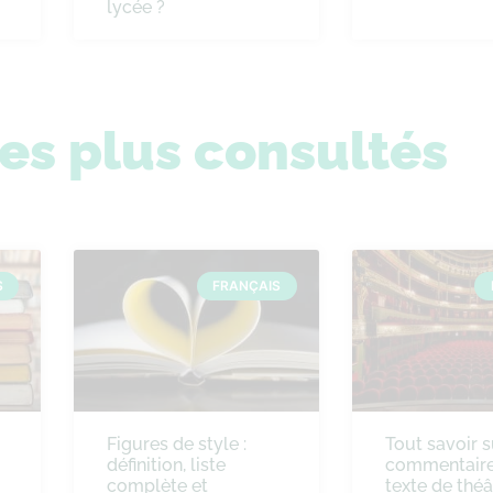
lycée ?
les plus consultés
S
FRANÇAIS
Figures de style :
Tout savoir s
définition, liste
commentaire
complète et
texte de théâ