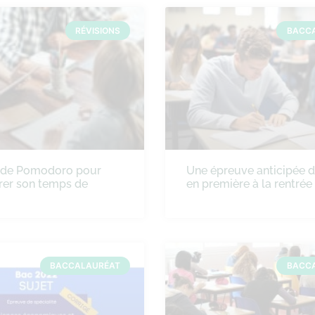
RÉVISIONS
BACC
ode Pomodoro pour
Une épreuve anticipée 
rer son temps de
en première à la rentré
BACCALAURÉAT
BACC