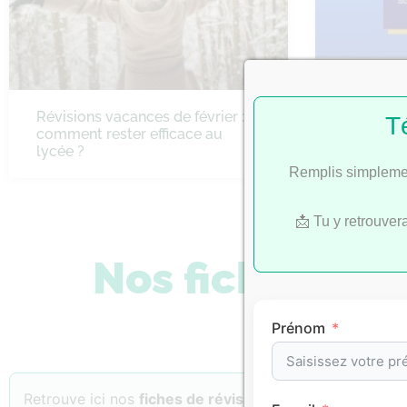
Révisions vacances de février :
Bac 2022 
T
comment rester efficace au
SES
lycée ?
Remplis simplemen
📩 Tu y retrouver
Nos fiches de 
Prénom
Retrouve ici nos
fiches de révision
classées par
matiè