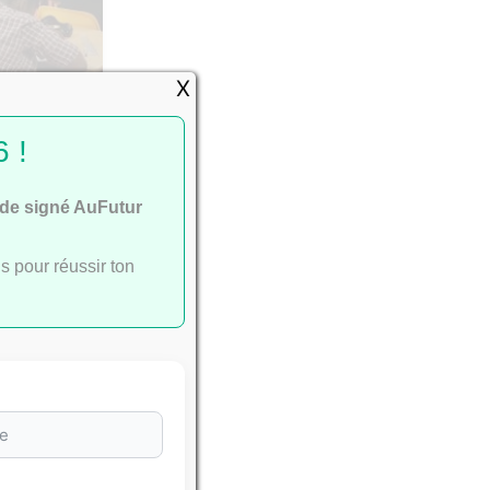
X
passent
 !
ide signé AuFutur
s pour réussir ton
e
ac
.