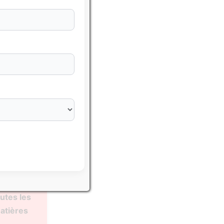
sser avec
hématiques
utes les
atières