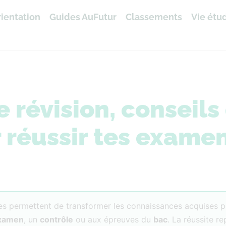
ientation
Guides AuFutur
Classements
Vie étu
révision, conseils 
 réussir tes exame
les permettent de transformer les connaissances acquises 
xamen
, un
contrôle
ou aux épreuves du
bac
. La réussite r