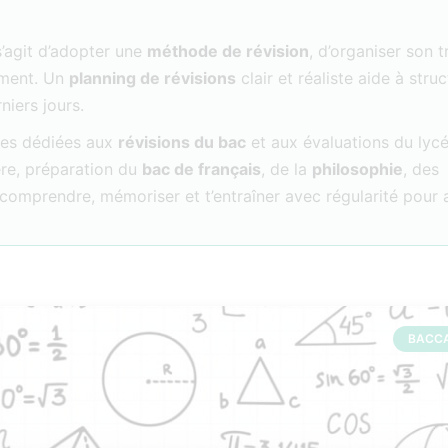
s’agit d’adopter une
méthode de révision
, d’organiser son t
rement. Un
planning de révisions
clair et réaliste aide à struc
niers jours.
rces dédiées aux
révisions du bac
et aux évaluations du lycé
re, préparation du
bac de français
, de la
philosophie
, des
 à comprendre, mémoriser et t’entraîner avec régularité pour
BACC