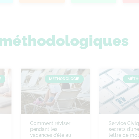
s méthodologiques
E
MÉTHODOLOGIE
MÉTH
Comment réviser
Service Civiq
pendant les
secrets d’un
vacances d’été au
lettre de mot