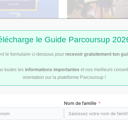
: Corrigé du sujet de
Bac 2026 : comment se 
élécharge le Guide Parcoursup 2026
les rattrapages ?
t le formulaire ci-dessous pour
recevoir gratuitement ton gu
as toutes les
informations importantes
et nos meilleurs conseil
orientation sur la plateforme Parcoursup !
révision par matièr
Nom de famille
re
pour t’aider à préparer efficacement tes
examens
et le
b