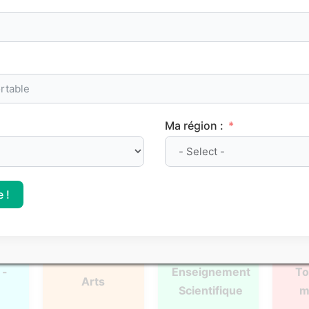
oints de méthode et les repères clés à maîtriser pour progre
Ma région :
l
Français
Philosophie
Mat
 !
 -
Enseignement
To
Arts
Scientifique
m