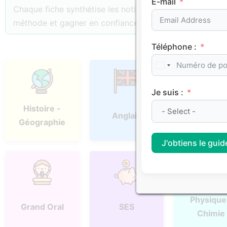
E-mail
Chaque fiche synthétise les notions essentielles, les p
méthode et gagner en confiance.
Téléphone :
Je suis :
Histoire -
Anglais
Espagno
Géographie
J'obtiens le guide
Physique
Grand Oral
SES
Chimie