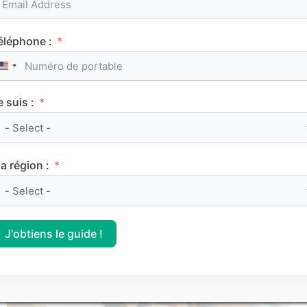
Service Civique : les secrets d’une bonne lettre
éléphone :
de motivation
United States +1
e suis :
Les articles les
plus consultés
a région :
J'obtiens le guide !
FRANÇAIS