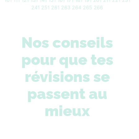
101
111
121
131
141
151
161
171
181
191
201
211
221
231
241
251
261
263
264
265
266
Nos conseils
pour que tes
révisions se
passent au
mieux