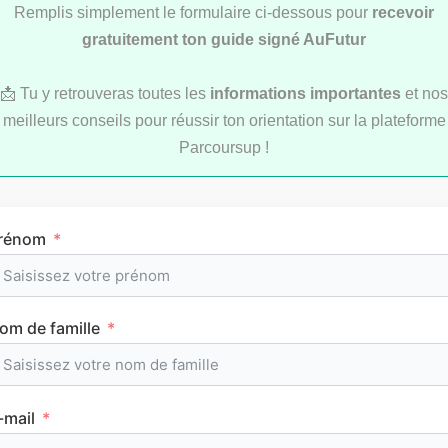
Remplis simplement le formulaire ci-dessous pour
recevoir
gratuitement ton guide signé AuFutur
📩 Tu y retrouveras toutes les
informations importantes
et nos
meilleurs conseils pour réussir ton orientation sur la plateforme
Parcoursup !
Comment réviser pendant les vacances d’été
au lycée ?
rénom
MÉTHODOLOGIE
om de famille
-mail