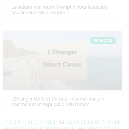
Le salaire minimum : tremplin pour la justice
sociale ou frein à l’emploi ?
FRANÇAIS
L’Étranger d’Albert Camus : résumé, analyse
des thèmes et explication du roman
1
2
3
4
11
21
31
41
51
61
62
63
64
65
66
67
71
81
91