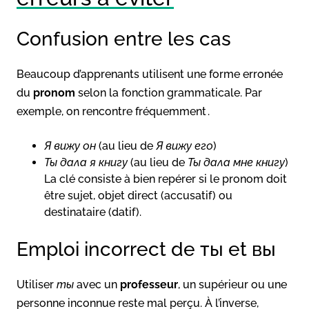
Confusion entre les cas
Beaucoup d’apprenants utilisent une forme erronée
du
pronom
selon la fonction grammaticale. Par
exemple, on rencontre fréquemment .
Я вижу он
(au lieu de
Я вижу его
)
Ты дала я книгу
(au lieu de
Ты дала мне книгу
)
La clé consiste à bien repérer si le pronom doit
être sujet, objet direct (accusatif) ou
destinataire (datif).
Emploi incorrect de ты et вы
Utiliser
ты
avec un
professeur
, un supérieur ou une
personne inconnue reste mal perçu. À l’inverse,