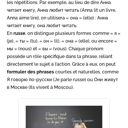
les répétitions. Par exemple, au lieu de dire Анна
читает книгу, Анна любит читать (Anna lit un livre,
Anna aime lire), on utilisera « она » (elle) : Анна
читает книгу, она любит читать.
En
russe
, on distingue plusieurs formes comme « я »
(je), « ты » (tu), « он » (il), « она » (elle), ou encore «
мы » (nous) et « вы » (vous). Chaque pronom
possède un rôle spécifique dans la phrase, reliant
directement le sujet à l’action. Grâce à eux, on peut
formuler des phrases
courtes et naturelles, comme
Я говорю по-русски (Je parle russe) ou Они живут
в Москве (Ils vivent à Moscou).