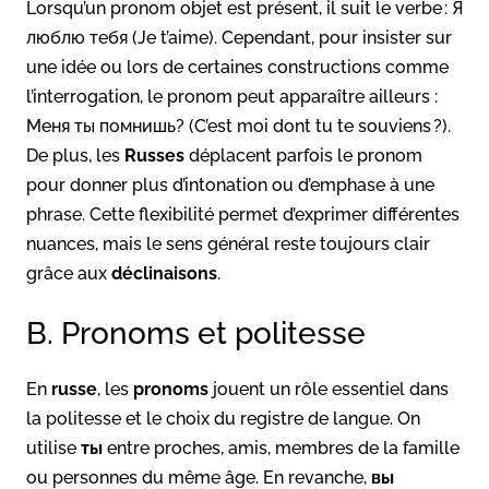
Lorsqu’un pronom objet est présent, il suit le verbe : Я
люблю тебя (Je t’aime). Cependant, pour insister sur
une idée ou lors de certaines constructions comme
l’interrogation, le pronom peut apparaître ailleurs :
Меня ты помнишь? (C’est moi dont tu te souviens ?).
De plus, les
Russes
déplacent parfois le pronom
pour donner plus d’intonation ou d’emphase à une
phrase. Cette flexibilité permet d’exprimer différentes
nuances, mais le sens général reste toujours clair
grâce aux
déclinaisons
.
B. Pronoms et politesse
En
russe
, les
pronoms
jouent un rôle essentiel dans
la politesse et le choix du registre de langue. On
utilise
ты
entre proches, amis, membres de la famille
ou personnes du même âge. En revanche,
вы