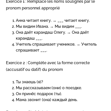
Exercice 1 : Remplace les noms soulignés par le
pronom personnel approprié
Анна читает книгу. → ___ читает книгу.
Мы видим Ивана. → Мы видим ___.
Она даёт карандаш Олегу. → Она даёт
карандаш ___.
Учитель спрашивает учеников. → Учитель
спрашивает ___.
Exercice 2 : Complète avec la forme correcte
(accusatif ou datif) du pronom
Ты знаешь (я)?
Мы рассказываем (они) о поездке.
Он принёс подарок (ты).
Мама звонит (она) каждый день.