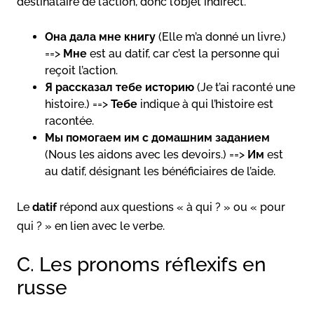
destinataire de l’action, donc l’objet indirect.
Она дала мне книгу
(Elle m’a donné un livre.)
==>
Мне
est au datif, car c’est la personne qui
reçoit l’action.
Я рассказал тебе историю
(Je t’ai raconté une
histoire.) ==>
Тебе
indique à qui l’histoire est
racontée.
Мы помогаем им с домашним заданием
(Nous les aidons avec les devoirs.) ==>
Им
est
au datif, désignant les bénéficiaires de l’aide.
Le
datif
répond aux questions « à qui ? » ou « pour
qui ? » en lien avec le verbe.
C. Les pronoms réflexifs en
russe