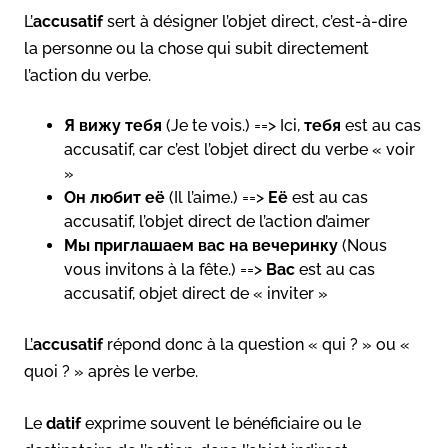
L’
accusatif
sert à désigner l’objet direct, c’est-à-dire
la personne ou la chose qui subit directement
l’action du verbe.
Я вижу тебя
(Je te vois.) ==> Ici,
тебя
est au cas
accusatif, car c’est l’objet direct du verbe « voir
»
Он любит её
(Il l’aime.) ==>
Её
est au cas
accusatif, l’objet direct de l’action d’aimer
Мы приглашаем вас на вечеринку
(Nous
vous invitons à la fête.) ==>
Вас
est au cas
accusatif, objet direct de « inviter »
L’
accusatif
répond donc à la question « qui ? » ou «
quoi ? » après le verbe.
Le
datif
exprime souvent le bénéficiaire ou le