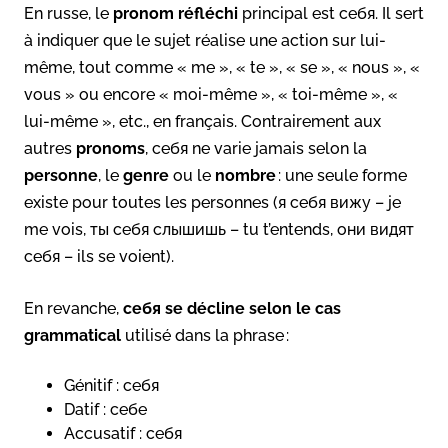
En russe, le
pronom réfléchi
principal est себя. Il sert
à indiquer que le sujet réalise une action sur lui-
même, tout comme « me », « te », « se », « nous », «
vous » ou encore « moi-même », « toi-même », «
lui-même », etc., en français
. Contrairement aux
autres
pronoms
, себя ne varie jamais selon la
personne
, le
genre
ou le
nombre
: une seule forme
existe pour toutes les personnes (я себя вижу – je
me vois, ты себя слышишь – tu t’entends, они видят
себя – ils se voient).
En revanche,
себя se décline selon le cas
grammatical
utilisé dans la phrase :
Génitif : себя
Datif : себе
Accusatif : себя