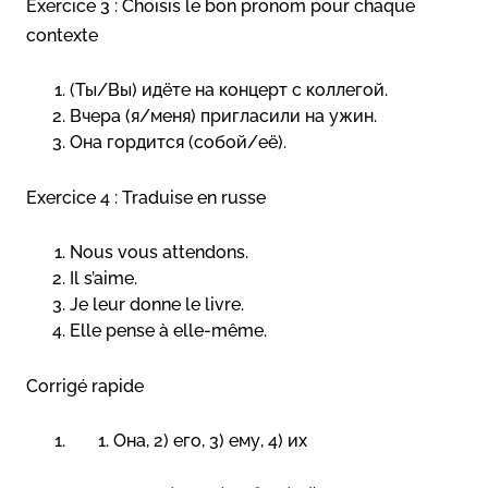
Exercice 3 : Choisis le bon pronom pour chaque
contexte
(Ты/Вы) идёте на концерт с коллегой.
Вчера (я/меня) пригласили на ужин.
Она гордится (собой/её).
Exercice 4 : Traduise en russe
Nous vous attendons.
Il s’aime.
Je leur donne le livre.
Elle pense à elle-même.
Corrigé rapide
Она, 2) его, 3) ему, 4) их