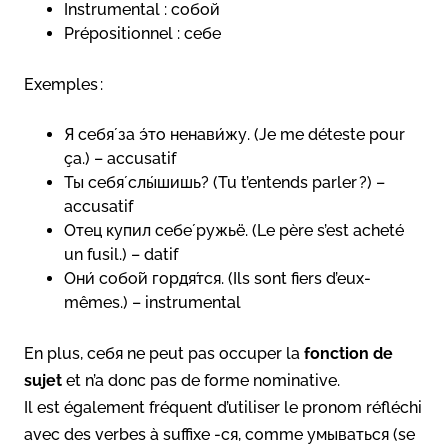
Instrumental : собой
Prépositionnel : себе
Exemples :
Я себя́ за э́то ненави́жу. (Je me déteste pour
ça.) – accusatif
Ты себя́ слы́шишь? (Tu t’entends parler ?) –
accusatif
Отец купил себе́ ружьё. (Le père s’est acheté
un fusil.) – datif
Они́ собо́й гордя́тся. (Ils sont fiers d’eux-
mêmes.) – instrumental
En plus, себя ne peut pas occuper la
fonction de
sujet
et n’a donc pas de forme nominative.
Il est également fréquent d’utiliser le pronom réfléchi
avec des verbes à suffixe -ся, comme умываться (se