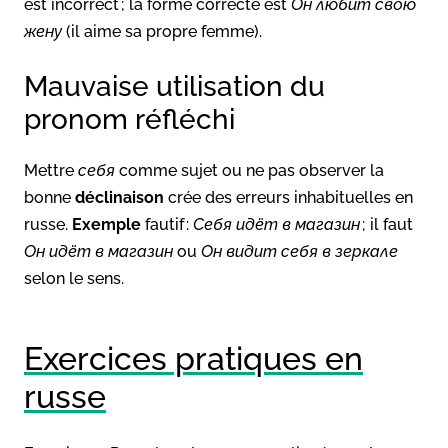
est incorrect ; la forme correcte est
Он любит свою
жену
(il aime sa propre femme).
Mauvaise utilisation du
pronom réfléchi
Mettre
себя
comme sujet ou ne pas observer la
bonne
déclinaison
crée des erreurs inhabituelles en
russe.
Exemple
fautif :
Себя идёт в магазин
; il faut
Он идёт в магазин
ou
Он видит себя в зеркале
selon le sens.
Exercices pratiques en
russe