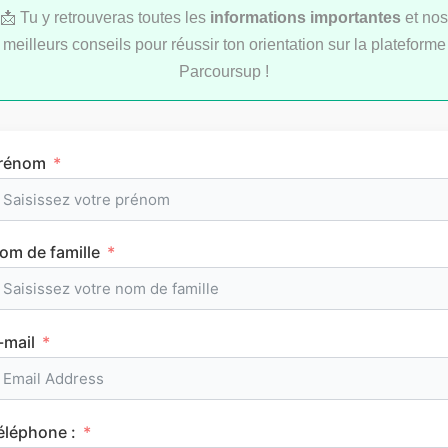
📩 Tu y retrouveras toutes les
informations importantes
et nos
meilleurs conseils pour réussir ton orientation sur la plateforme
Parcoursup !
rénom
Comment réviser pendant les vacances d’été
au lycée ?
om de famille
MÉTHODOLOGIE
-mail
éléphone :