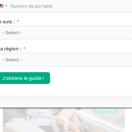
United States +1
Service Civique : les secrets d’une bonne lettre
de motivation
e suis :
a région :
Les articles les
plus consultés
J'obtiens le guide !
FRANÇAIS