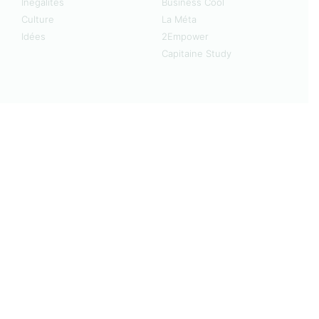
Inégalités
Business Cool
Culture
La Méta
Idées
2Empower
Capitaine Study