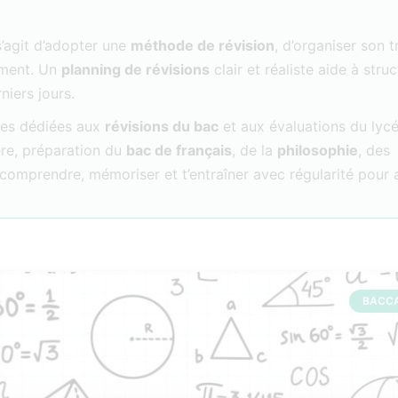
s’agit d’adopter une
méthode de révision
, d’organiser son t
rement. Un
planning de révisions
clair et réaliste aide à struc
niers jours.
rces dédiées aux
révisions du bac
et aux évaluations du lycé
re, préparation du
bac de français
, de la
philosophie
, des
 à comprendre, mémoriser et t’entraîner avec régularité pour
BACC