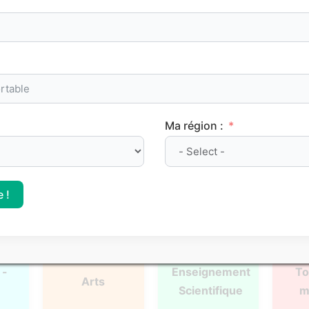
oints de méthode et les repères clés à maîtriser pour progre
Ma région :
l
Français
Philosophie
Mat
 !
 -
Enseignement
To
Arts
Scientifique
m