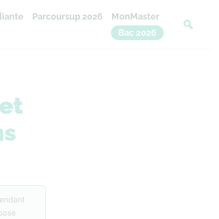
diante
Parcoursup 2026
MonMaster
Bac 2026
et
ns
pendant
epose