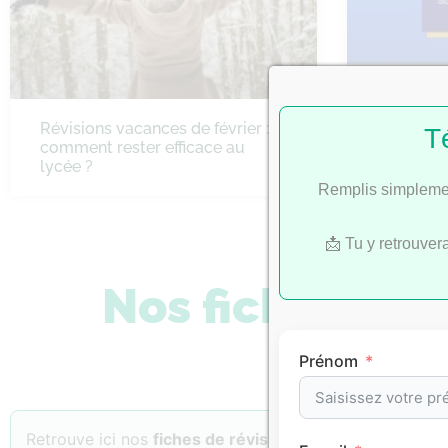
Révisions vacances de février :
Bac 2022 
T
comment rester efficace au
SES
lycée ?
Remplis simplemen
📩 Tu y retrouver
Nos fiches de 
Prénom
Retrouve ici nos
fiches de révision
classées par
matiè