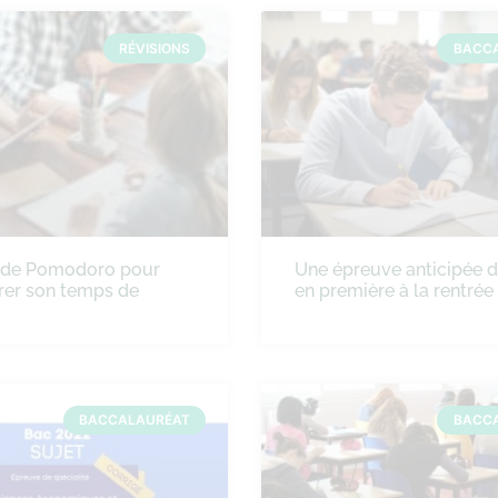
RÉVISIONS
BACC
ode Pomodoro pour
Une épreuve anticipée 
rer son temps de
en première à la rentré
BACCALAURÉAT
BACC