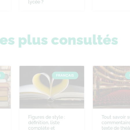
lycée ?
les plus consultés
S
FRANÇAIS
Figures de style :
Tout savoir s
définition, liste
commentaire
complète et
texte de théâ