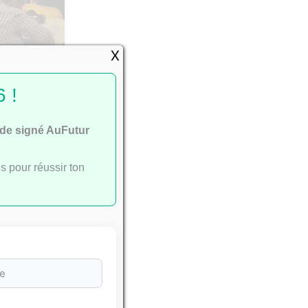
X
passent
 !
ide signé AuFutur
s pour réussir ton
e
ac
.