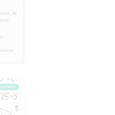
ravail, de
turer
e :
 avancer
ALAURÉAT