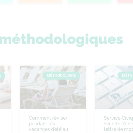
s méthodologiques
E
MÉTHODOLOGIE
MÉTH
Comment réviser
Service Civiq
pendant les
secrets d’un
vacances d’été au
lettre de mot