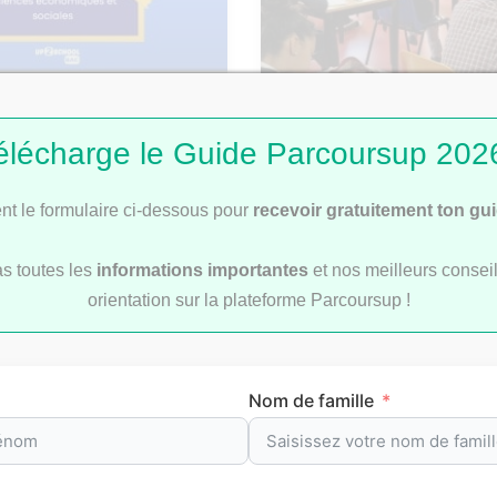
: Corrigé du sujet de
Bac 2026 : comment se 
élécharge le Guide Parcoursup 2026
les rattrapages ?
t le formulaire ci-dessous pour
recevoir gratuitement ton gu
as toutes les
informations importantes
et nos meilleurs conseil
orientation sur la plateforme Parcoursup !
révision par matièr
Nom de famille
re
pour t’aider à préparer efficacement tes
examens
et le
b