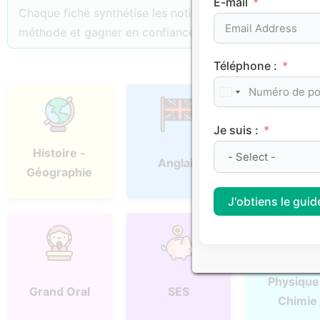
E-mail
Chaque fiche synthétise les notions essentielles, les p
méthode et gagner en confiance.
Téléphone :
Je suis :
Histoire -
Anglais
Espagno
Géographie
J'obtiens le guide
Physique
Grand Oral
SES
Chimie