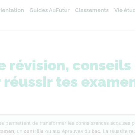
ientation
Guides AuFutur
Classements
Vie étu
révision, conseils 
 réussir tes exame
les permettent de transformer les connaissances acquises 
xamen
, un
contrôle
ou aux épreuves du
bac
. La réussite r