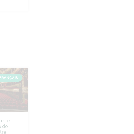
FRANÇAIS
ur le
 de
tre