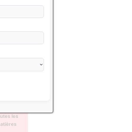
sser avec
hématiques
utes les
atières