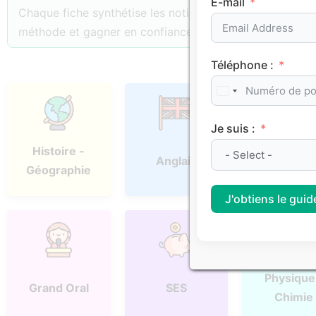
E-mail
Chaque fiche synthétise les notions essentielles, les p
méthode et gagner en confiance.
Téléphone :
Je suis :
Histoire -
Anglais
Espagno
Géographie
J'obtiens le guide
Physique
Grand Oral
SES
Chimie