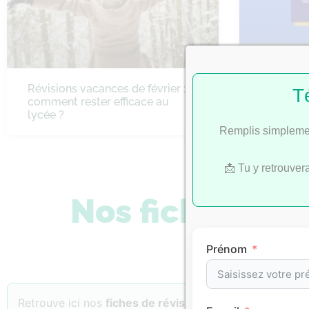
Révisions vacances de février :
Bac 2022 
T
comment rester efficace au
SES
lycée ?
Remplis simplemen
📩 Tu y retrouver
Nos fiches de 
Prénom
Retrouve ici nos
fiches de révision
classées par
matiè