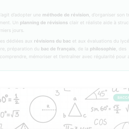
s’agit d’adopter une
méthode de révision
, d’organiser son t
rement. Un
planning de révisions
clair et réaliste aide à struc
niers jours.
rces dédiées aux
révisions du bac
et aux évaluations du lycé
re, préparation du
bac de français
, de la
philosophie
, des
 à comprendre, mémoriser et t’entraîner avec régularité pour
BACC