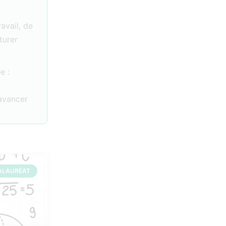
ravail, de
turer
e :
 avancer
ALAURÉAT