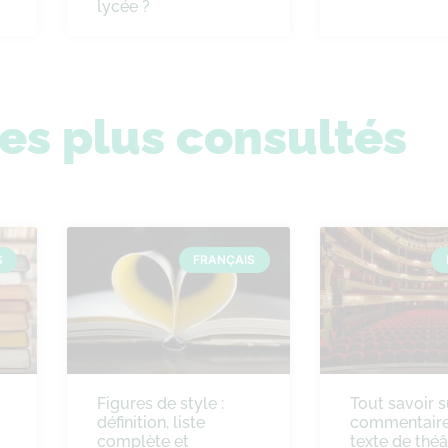
lycée ?
les plus consultés
S
FRANÇAIS
Figures de style :
Tout savoir s
définition, liste
commentaire
complète et
texte de théâ