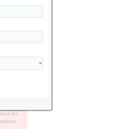
sser avec
hématiques
utes les
atières