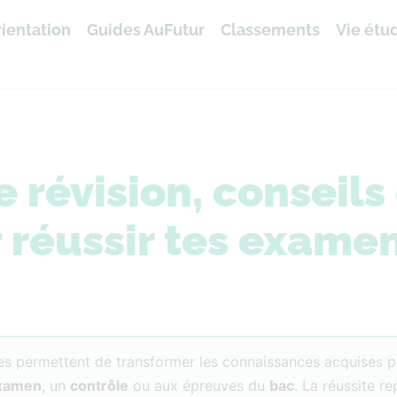
ientation
Guides AuFutur
Classements
Vie étu
révision, conseils 
 réussir tes exame
les permettent de transformer les connaissances acquises 
xamen
, un
contrôle
ou aux épreuves du
bac
. La réussite r