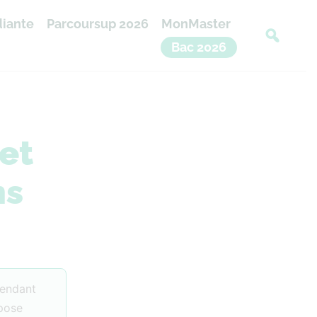
diante
Parcoursup 2026
MonMaster
Bac 2026
et
ns
pendant
epose