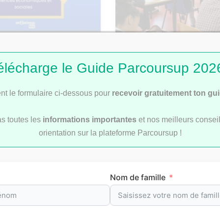
: Corrigé du sujet de
Bac 2026 : comment se 
élécharge le Guide Parcoursup 2026
les rattrapages ?
t le formulaire ci-dessous pour
recevoir gratuitement ton gu
as toutes les
informations importantes
et nos meilleurs conseil
orientation sur la plateforme Parcoursup !
révision par matièr
Nom de famille
re
pour t’aider à préparer efficacement tes
examens
et le
b