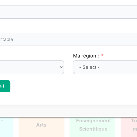
oints de méthode et les repères clés à maîtriser pour progre
Ma région :
l
Français
Philosophie
Mat
 !
 -
Enseignement
To
Arts
Scientifique
m