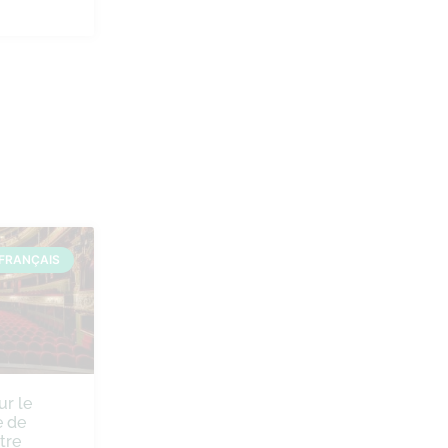
FRANÇAIS
ur le
 de
tre