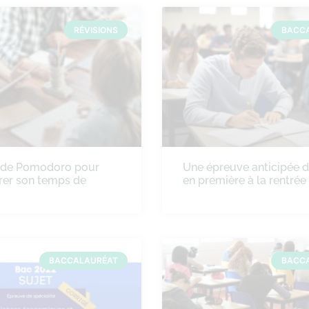
RÉVISIONS
BACC
ode Pomodoro pour
Une épreuve anticipée 
rer son temps de
en première à la rentré
BACCALAURÉAT
BACC