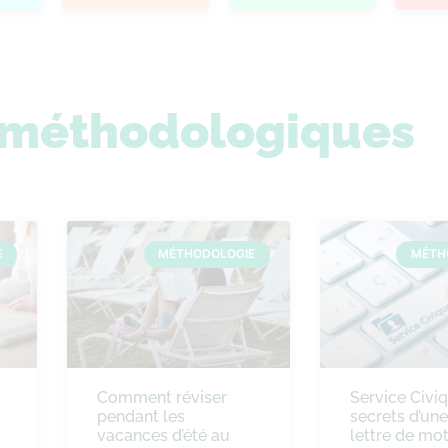
s méthodologiques
E
MÉTHODOLOGIE
MÉTH
Comment réviser
Service Civiq
pendant les
secrets d’un
vacances d’été au
lettre de mot