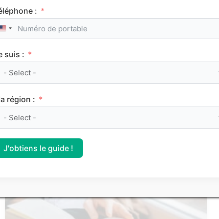
éléphone :
Service Civique : les secrets d’une bonne lettre
United States +1
de motivation
e suis :
Les articles les
a région :
plus consultés
J'obtiens le guide !
FRANÇAIS