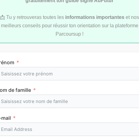
gratuitement ton guide signé AuFutur
📩 Tu y retrouveras toutes les
informations importantes
et nos
meilleurs conseils pour réussir ton orientation sur la plateforme
Parcoursup !
Comment réviser pendant les vacances d’été
au lycée ?
rénom
om de famille
MÉTHODOLOGIE
-mail