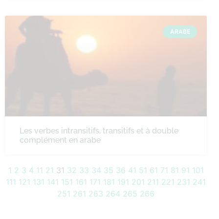
ARABE
Les verbes intransitifs, transitifs et à double
complément en arabe
1
2
3
4
11
21
31
32
33
34
35
36
41
51
61
71
81
91
101
111
121
131
141
151
161
171
181
191
201
211
221
231
241
251
261
263
264
265
266