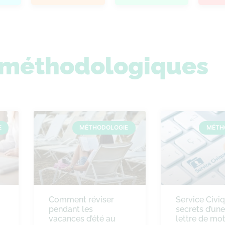
s méthodologiques
E
MÉTHODOLOGIE
MÉTH
Comment réviser
Service Civiq
pendant les
secrets d’un
vacances d’été au
lettre de mot