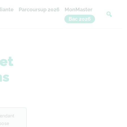
diante
Parcoursup 2026
MonMaster
Bac 2026
et
ns
pendant
epose