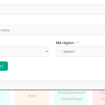
oints de méthode et les repères clés à maîtriser pour progre
Ma région :
l
Français
Philosophie
Mat
 !
 -
Enseignement
To
Arts
Scientifique
m