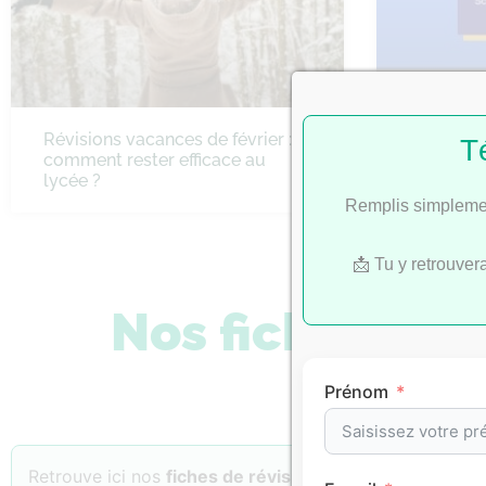
Révisions vacances de février :
Bac 2022 
T
comment rester efficace au
SES
lycée ?
Remplis simplemen
📩 Tu y retrouver
Nos fiches de 
Prénom
Retrouve ici nos
fiches de révision
classées par
matiè