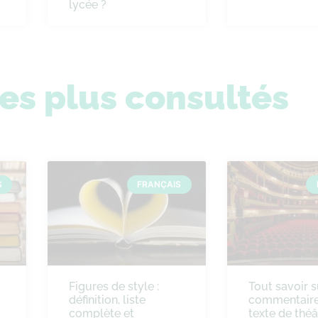
lycée ?
les plus consultés
S
FRANÇAIS
Figures de style :
Tout savoir s
définition, liste
commentaire
complète et
texte de théâ