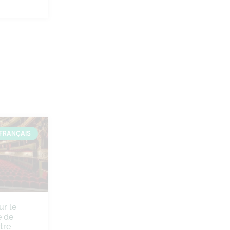
FRANÇAIS
ur le
 de
tre