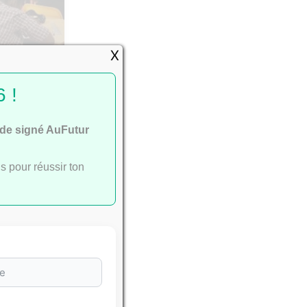
X
passent
 !
ide signé AuFutur
s pour réussir ton
e
ac
.