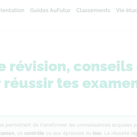
ientation
Guides AuFutur
Classements
Vie étu
révision, conseils 
 réussir tes exame
les permettent de transformer les connaissances acquises 
xamen
, un
contrôle
ou aux épreuves du
bac
. La réussite r