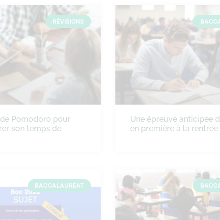
RÉVISIONS
BACC
ode Pomodoro pour
Une épreuve anticipée 
rer son temps de
en première à la rentré
BACCALAURÉAT
BACC