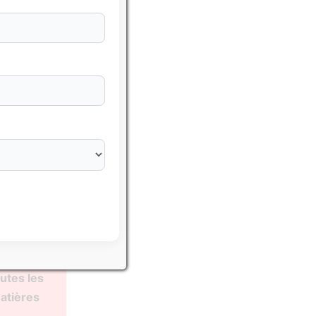
sser avec
hématiques
utes les
atières