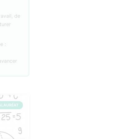
ravail, de
turer
e :
 avancer
ALAURÉAT