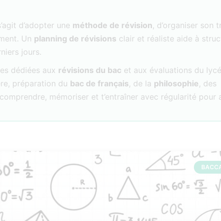
s’agit d’adopter une
méthode de révision
, d’organiser son t
rement. Un
planning de révisions
clair et réaliste aide à struc
niers jours.
rces dédiées aux
révisions du bac
et aux évaluations du lycé
re, préparation du
bac de français
, de la
philosophie
, des
 à comprendre, mémoriser et t’entraîner avec régularité pour
BACC