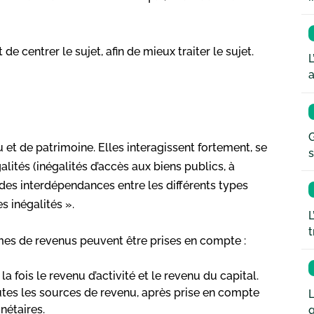
e centrer le sujet, afin de mieux traiter le sujet.
L
a
G
 et de patrimoine. Elles interagissent fortement, se
s
galités (inégalités d’accès aux biens publics, à
nsi des interdépendances entre les différents types
s inégalités ».
L
t
mes de revenus peuvent être prises en compte :
a fois le revenu d’activité et le revenu du capital.
utes les sources de revenu, après prise en compte
L
nétaires.
q