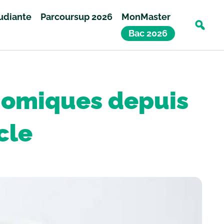
tudiante
Parcoursup 2026
MonMaster
Bac 2026
onomiques depuis
cle