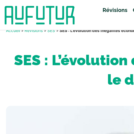
Révisions
Accueil
»
Révisions
»
SES
»
SES : L’évolution des inégalités éco
SES : L’évolutio
le 