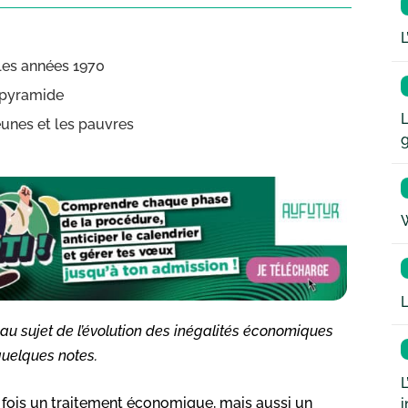
L
les années 1970
 pyramide
L
eunes et les pauvres
W
L
 au sujet de l’évolution des inégalités économiques
quelques notes.
L
 fois un traitement économique, mais aussi un
i