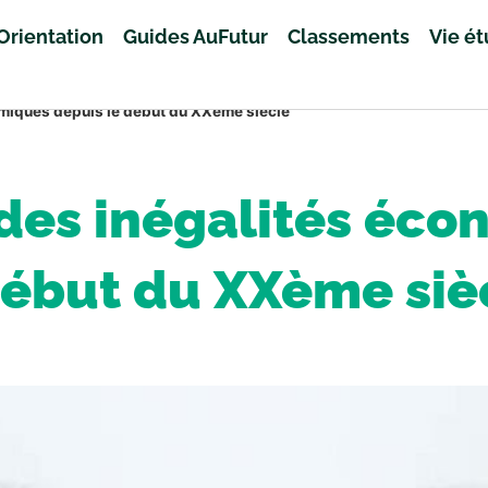
Orientation
Guides AuFutur
Classements
Vie é
nomiques depuis le début du XXème siècle
n des inégalités éc
début du XXème siè