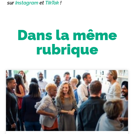
sur
Instagram
et
TikTok
!
Dans la même
rubrique