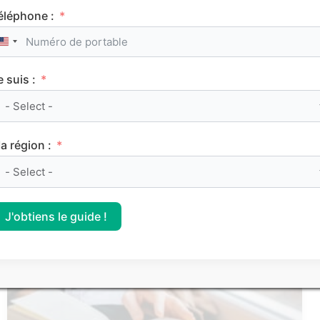
éléphone :
Service Civique : les secrets d’une bonne lettre
United States +1
de motivation
e suis :
Les articles les
a région :
plus consultés
J'obtiens le guide !
FRANÇAIS