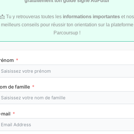
gratuitement ton guide signé AuFutur
📩 Tu y retrouveras toutes les
informations importantes
et nos
meilleurs conseils pour réussir ton orientation sur la plateforme
Parcoursup !
Comment réviser pendant les vacances d’été
au lycée ?
rénom
om de famille
MÉTHODOLOGIE
-mail