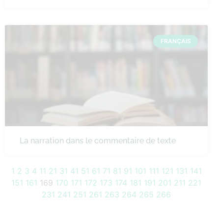
FRANÇAIS
La narration dans le commentaire de texte
1
2
3
4
11
21
31
41
51
61
71
81
91
101
111
121
131
141
151
161
169
170
171
172
173
174
181
191
201
211
221
231
241
251
261
263
264
265
266