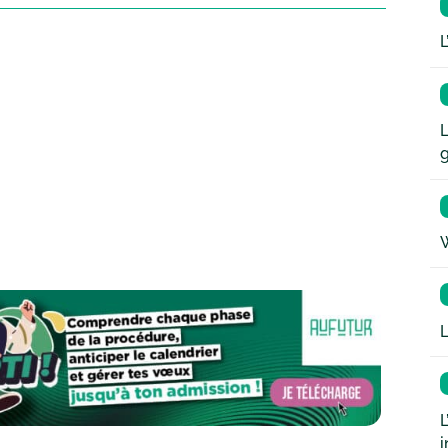
L
L
W
L
L
i