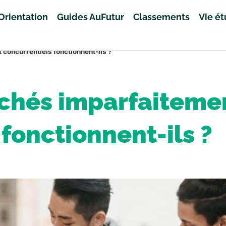
Orientation
Guides AuFutur
Classements
Vie é
concurrentiels fonctionnent-ils ?
hés imparfaitemen
fonctionnent-ils ?