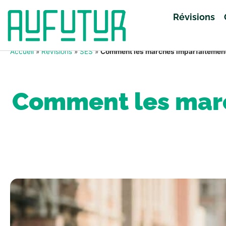
Révisions
Accueil
»
Révisions
»
SES
»
Comment les marchés imparfaitement 
Comment les marc