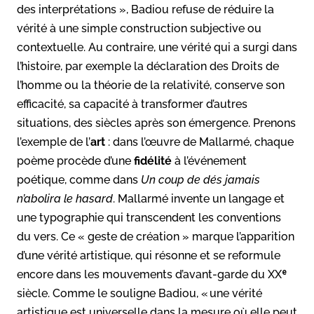
des interprétations », Badiou refuse de réduire la
vérité à une simple construction subjective ou
contextuelle. Au contraire, une vérité qui a surgi dans
l’histoire, par exemple la déclaration des Droits de
l’homme ou la théorie de la relativité, conserve son
efficacité, sa capacité à transformer d’autres
situations, des siècles après son émergence.
Prenons
l’exemple de l’
art
: dans l’œuvre de Mallarmé, chaque
poème procède d’une
fidélité
à l’événement
poétique, comme dans
Un coup de dés jamais
n’abolira le hasard
. Mallarmé invente un langage et
une typographie qui transcendent les conventions
du vers. Ce « geste de création » marque l’apparition
d’une vérité artistique, qui résonne et se reformule
encore dans les mouvements d’avant-garde du XXᵉ
siècle. Comme le souligne Badiou, « une vérité
artistique est universelle dans la mesure où elle peut