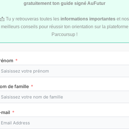
gratuitement ton guide signé AuFutur
📩 Tu y retrouveras toutes les
informations importantes
et nos
meilleurs conseils pour réussir ton orientation sur la plateforme
Parcoursup !
Comment réviser pendant les vacances d’été
au lycée ?
rénom
MÉTHODOLOGIE
om de famille
-mail