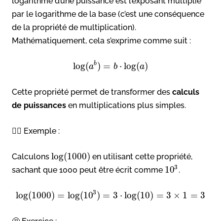
logarithme d’une puissance est l’exposant multiplié
par le logarithme de la base (c’est une conséquence
de la propriété de multiplication).
Mathématiquement, cela s’exprime comme suit :
b
log
(
)
=
⋅
log
(
)
a
b
a
Cette propriété permet de transformer des
calculs
de puissances
en multiplications plus simples.
👉🏻 Exemple :
log
(
1000
)
Calculons
en utilisant cette propriété,
3
10
sachant que 1000 peut être écrit comme
.
3
log
(
1000
)
=
log
(
10
)
=
3
⋅
log
(
10
)
=
3
×
1
=
3