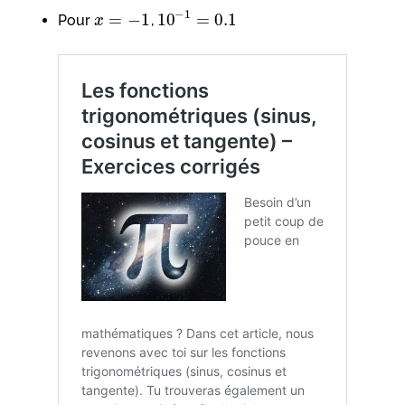
−
1
=
−
1
10
=
0.1
Pour
,
x