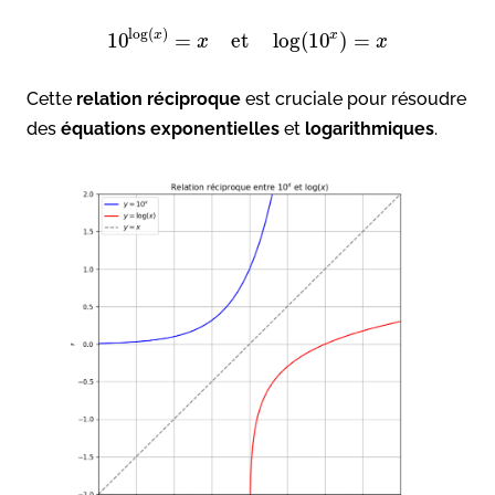
log
(
)
x
x
10
=
et
log
(
10
)
=
x
x
Cette
relation réciproque
est cruciale pour résoudre
des
équations exponentielles
et
logarithmiques
.