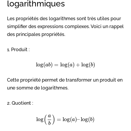
logarithmiques
Les propriétés des logarithmes sont très utiles pour
simplifier des expressions complexes. Voici un rappel
des principales propriétés.
1. Produit :
log
(
)
=
log
(
)
+
log
(
)
a
b
a
b
Cette propriété permet de transformer un produit en
une somme de logarithmes.
2. Quotient :
a
(
)
log
=
log
(
)
–
log
(
)
a
b
b