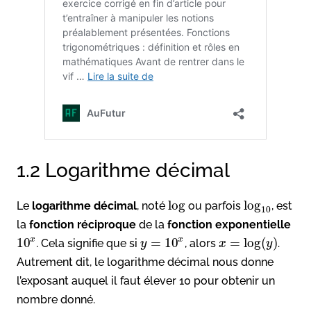
1.2 Logarithme décimal
log
log
Le
logarithme décimal
, noté
ou parfois
, est
10
la
fonction réciproque
de la
fonction
exponentielle
x
x
10
=
10
=
log
(
)
. Cela signifie que si
, alors
.
y
x
y
Autrement dit, le logarithme décimal nous donne
l’exposant auquel il faut élever 10 pour obtenir un
nombre donné.