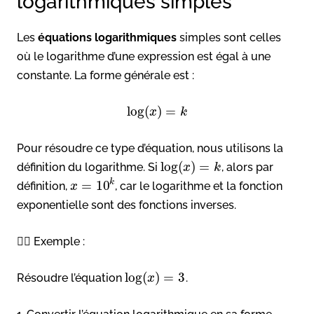
logarithmiques simples
Les
équations logarithmiques
simples sont celles
où le logarithme d’une expression est égal à une
constante. La forme générale est :
log
(
)
=
x
k
Pour résoudre ce type d’équation, nous utilisons la
log
(
)
=
définition du logarithme. Si
, alors par
x
k
k
=
10
définition,
, car le logarithme et la fonction
x
exponentielle sont des fonctions inverses.
👉🏻 Exemple :
log
(
)
=
3
Résoudre l’équation
.
x