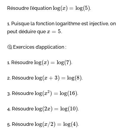
log
(
)
=
log
(
5
)
Résoudre l’équation
.
x
1. Puisque la fonction logarithme est injective, on
=
5
peut déduire que
.
x
🤔 Exercices d’application :
log
(
)
=
log
(
7
)
1. Résoudre
.
x
log
(
+
3
)
=
log
(
8
)
2. Résoudre
.
x
2
log
(
)
=
log
(
16
)
3. Résoudre
.
x
log
(
2
)
=
log
(
10
)
4. Résoudre
.
x
log
(
/
2
)
=
log
(
4
)
5. Résoudre
.
x