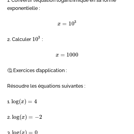
1. Convertir l’équation logarithmique en sa forme
exponentielle :
3
=
10
x
3
10
2. Calculer
:
=
1000
x
🤔 Exercices d’application :
Résoudre les équations suivantes :
log
(
)
=
4
1.
x
log
(
)
=
−
2
2.
x
log
(
)
=
0
3.
x