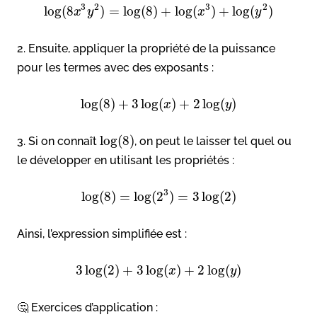
3
2
3
2
log
(
8
)
=
log
(
8
)
+
log
(
)
+
log
(
)
x
y
x
y
2. Ensuite, appliquer la propriété de la puissance
pour les termes avec des exposants :
log
(
8
)
+
3
log
(
)
+
2
log
(
)
x
y
log
(
8
)
3. Si on connaît
, on peut le laisser tel quel ou
le développer en utilisant les propriétés :
3
log
(
8
)
=
log
(
2
)
=
3
log
(
2
)
Ainsi, l’expression simplifiée est :
3
log
(
2
)
+
3
log
(
)
+
2
log
(
)
x
y
🤔 Exercices d’application :