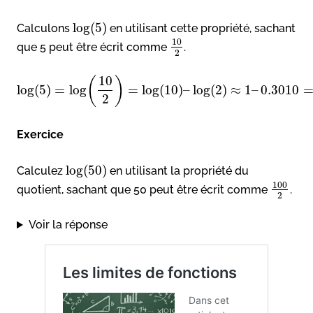
log
(
5
)
Calculons
en utilisant cette propriété, sachant
10
que 5 peut être écrit comme
.
2
10
(
)
log
(
5
)
=
log
=
log
(
10
)
–
log
(
2
)
≈
1
–
0.3010
2
Exercice
log
(
50
)
Calculez
en utilisant la propriété du
100
quotient, sachant que 50 peut être écrit comme
.
2
Voir la réponse