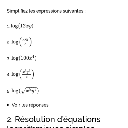
Simplifiez les expressions suivantes :
log
(
12
)
1.
x
y
(
)
2
a
b
log
2.
c
4
log
(
100
)
3.
x
(
)
3
2
x
y
log
4.
z
−
−
−
−
5
3
log
(
)
√
5.
x
y
Voir les réponses
2. Résolution d’équations