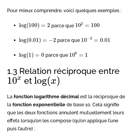
Pour mieux comprendre, voici quelques exemples :
2
log
(
100
)
=
2
10
=
100
parce que
−
2
log
(
0.01
)
=
−
2
10
=
0.01
parce que
0
log
(
1
)
=
0
10
=
1
parce que
1.3 Relation réciproque entre
x
10
log
(
)
et
x
La
fonction logarithme
décimal
est la réciproque de
la
fonction exponentielle
de base 10. Cela signifie
que les deux fonctions annulent mutuellement leurs
effets lorsqu’on les compose (qu’on applique l’une
puis l’autre) :