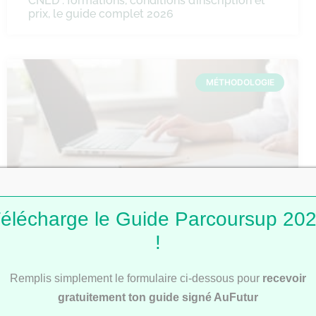
CNED : formations, conditions d’inscription et
prix, le guide complet 2026
MÉTHODOLOGIE
élécharge le Guide Parcoursup 20
Comment faire une fiche de révision ?
!
Remplis simplement le formulaire ci-dessous pour
recevoir
MÉTHODOLOGIE
gratuitement ton guide signé AuFutur