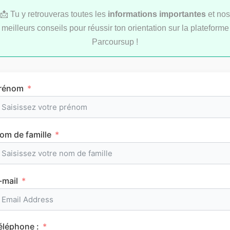
📩 Tu y retrouveras toutes les
informations importantes
et nos
meilleurs conseils pour réussir ton orientation sur la plateforme
Parcoursup !
rénom
Comment réviser pendant les vacances d’été
au lycée ?
om de famille
MÉTHODOLOGIE
-mail
éléphone :