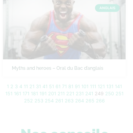
ANGLAIS
Myths and heroes – Oral du Bac d’anglais
1
2
3
4
11
21
31
41
51
61
71
81
91
101
111
121
131
141
151
161
171
181
191
201
211
221
231
241
249
250
251
252
253
254
261
263
264
265
266