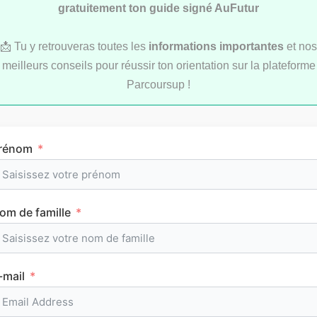
gratuitement ton guide signé AuFutur
📩 Tu y retrouveras toutes les
informations importantes
et nos
meilleurs conseils pour réussir ton orientation sur la plateforme
Parcoursup !
Comment réviser pendant les vacances d’été
au lycée ?
rénom
MÉTHODOLOGIE
om de famille
-mail