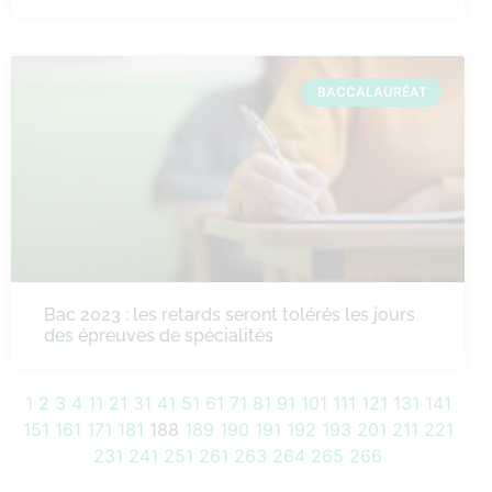
BACCALAURÉAT
Bac 2023 : les retards seront tolérés les jours
des épreuves de spécialités
1
2
3
4
11
21
31
41
51
61
71
81
91
101
111
121
131
141
151
161
171
181
188
189
190
191
192
193
201
211
221
231
241
251
261
263
264
265
266