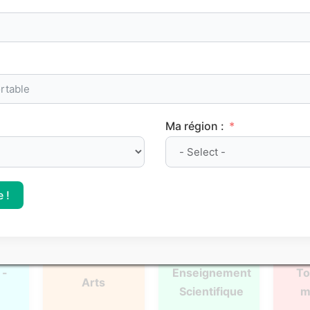
oints de méthode et les repères clés à maîtriser pour progre
Ma région :
l
Français
Philosophie
Mat
 !
 -
Enseignement
To
Arts
Scientifique
m