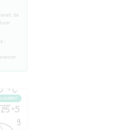
ravail, de
turer
e :
 avancer
ALAURÉAT