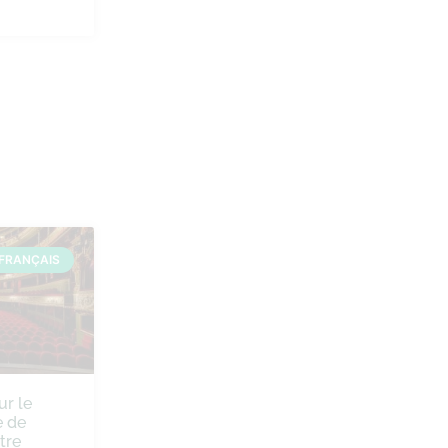
FRANÇAIS
ur le
 de
tre