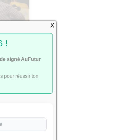
X
passent
 !
ide signé AuFutur
s pour réussir ton
e
ac
.