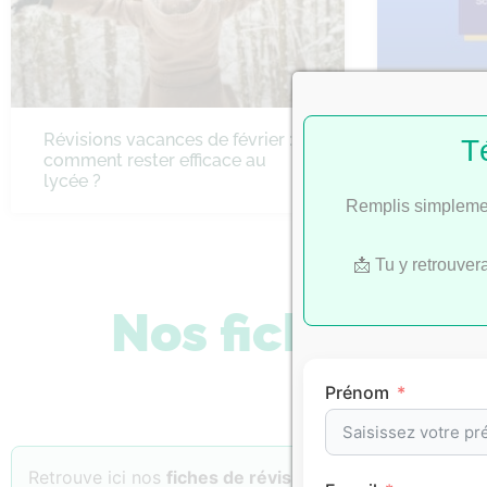
Révisions vacances de février :
Bac 2022 
T
comment rester efficace au
SES
lycée ?
Remplis simplemen
📩 Tu y retrouver
Nos fiches de 
Prénom
Retrouve ici nos
fiches de révision
classées par
matiè