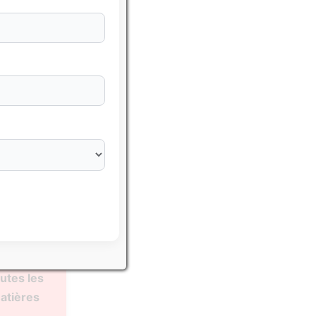
sser avec
hématiques
utes les
atières