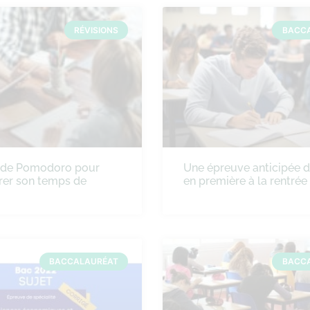
RÉVISIONS
BACC
ode Pomodoro pour
Une épreuve anticipée 
rer son temps de
en première à la rentré
BACCALAURÉAT
BACC