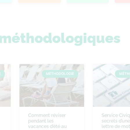
s méthodologiques
E
MÉTHODOLOGIE
MÉTH
Comment réviser
Service Civiq
pendant les
secrets d’un
vacances d’été au
lettre de mot