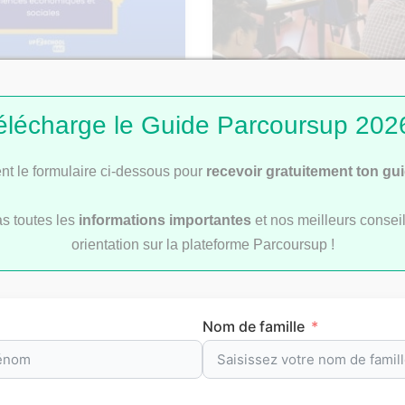
: Corrigé du sujet de
Bac 2026 : comment se 
élécharge le Guide Parcoursup 2026
les rattrapages ?
t le formulaire ci-dessous pour
recevoir gratuitement ton gu
as toutes les
informations importantes
et nos meilleurs conseil
orientation sur la plateforme Parcoursup !
révision par matièr
Nom de famille
re
pour t’aider à préparer efficacement tes
examens
et le
b