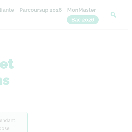
diante
Parcoursup 2026
MonMaster
Bac 2026
et
ns
pendant
epose