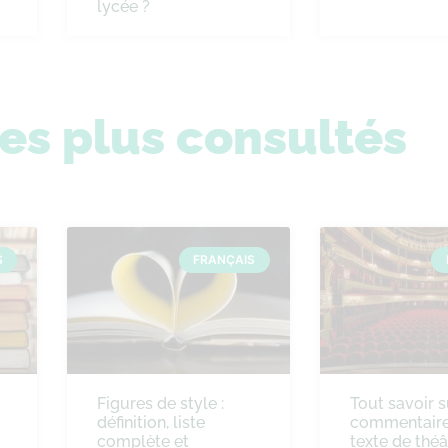
lycée ?
les plus consultés
S
FRANÇAIS
Figures de style :
Tout savoir s
définition, liste
commentaire
complète et
texte de théâ