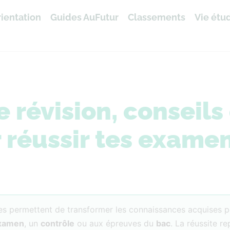
ientation
Guides AuFutur
Classements
Vie étu
révision, conseils 
 réussir tes exame
les permettent de transformer les connaissances acquises 
xamen
, un
contrôle
ou aux épreuves du
bac
. La réussite r