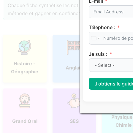
E-mail
Chaque fiche synthétise les notions essentielles, les p
méthode et gagner en confiance.
Téléphone :
Je suis :
Histoire -
Anglais
Espagno
Géographie
J'obtiens le guide
Physique
Grand Oral
SES
Chimie