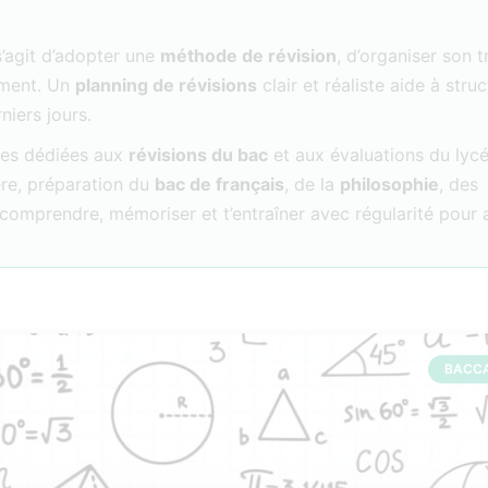
s’agit d’adopter une
méthode de révision
, d’organiser son t
rement. Un
planning de révisions
clair et réaliste aide à struc
niers jours.
rces dédiées aux
révisions du bac
et aux évaluations du lycé
re, préparation du
bac de français
, de la
philosophie
, des
 à comprendre, mémoriser et t’entraîner avec régularité pour
BACC