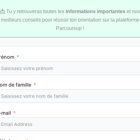
📩 Tu y retrouveras toutes les
informations importantes
et nos
meilleurs conseils pour réussir ton orientation sur la plateforme
Parcoursup !
Comment réviser pendant les vacances d’été
rénom
au lycée ?
om de famille
MÉTHODOLOGIE
-mail