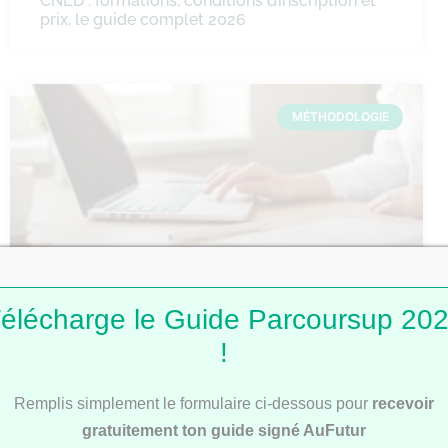
CNED : formations, conditions d’inscription et
prix, le guide complet 2026
MÉTHODOLOGIE
élécharge le Guide Parcoursup 20
Comment faire une fiche de révision ?
!
Remplis simplement le formulaire ci-dessous pour
recevoir
MÉTHODOLOGIE
gratuitement ton guide signé AuFutur