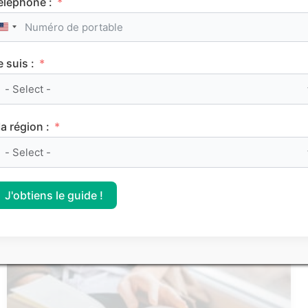
éléphone :
United States +1
Service Civique : les secrets d’une bonne lettre
de motivation
e suis :
Les articles les
a région :
plus consultés
J'obtiens le guide !
FRANÇAIS