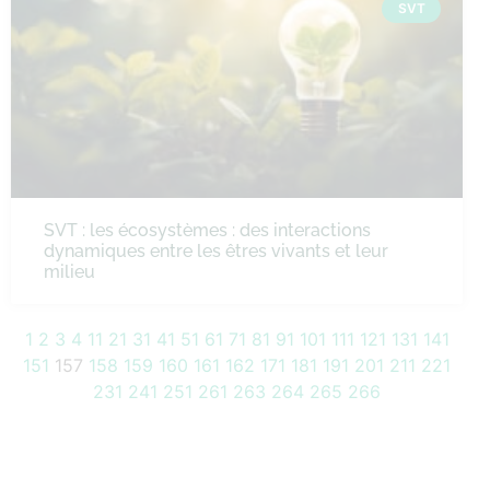
SVT
SVT : les écosystèmes : des interactions
dynamiques entre les êtres vivants et leur
milieu
1
2
3
4
11
21
31
41
51
61
71
81
91
101
111
121
131
141
151
157
158
159
160
161
162
171
181
191
201
211
221
231
241
251
261
263
264
265
266