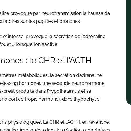
énaline provoque par neurotransmission la hausse de
dilatoires sur les pupilles et bronches.
urt et intense, provoque la sécrétion de l’adrénaline.
ouet » lorsque l’on s’active.
ones : le CHR et l’ACTH
aramètres métaboliques, la sécrétion d’adrénaline
pin-releasing hormone), une seconde neurohormone
le-ci est produite dans l’hypothalamus et sa
deno cortico tropic hormone), dans l’hypophyse,
tions physiologiques. Le CHR et l’ACTH, en revanche,
 chaîne, impliquées dans les réactions adaptatives