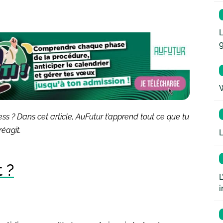
L
W
s ? Dans cet article, AuFutur t’apprend tout ce que tu
réagit.
L
 ?
L
i