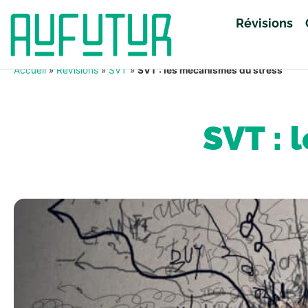
Révisions
Accueil
»
Révisions
»
SVT
»
SVT : les mécanismes du stress
SVT : 