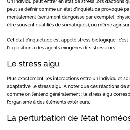
Un individu peut entrer en état de stress lors d’actions 
peut se définir comme un état d’inquiétude provoqué par 
mentalement (sentiment d’angoisse par exemple), physiq
être souvent qualifiés de somatiques), ou même agir su
Cet état d’inquiétude est appelé stress biologique : c’e
l’exposition à des agents exogènes dits stresseurs.
Le stress aigu
Plus exactement, les interactions entre un individu et 
adaptative, le stress aigu. À noter que ces réactions de
comme on l’entend généralement : le stress aigu corres
l’organisme à des éléments extérieurs.
La perturbation de l’état homéo