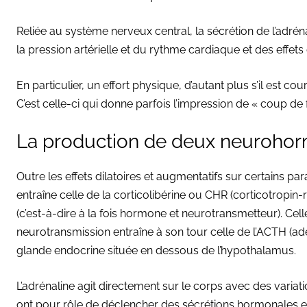
Reliée au système nerveux central, la sécrétion de l’adr
la pression artérielle et du rythme cardiaque et des effets 
En particulier, un effort physique, d’autant plus s’il est co
C’est celle-ci qui donne parfois l’impression de « coup de f
La production de deux neurohorm
Outre les effets dilatoires et augmentatifs sur certains p
entraîne celle de la corticolibérine ou CHR (corticotro
(c’est-à-dire à la fois hormone et neurotransmetteur). Cel
neurotransmission entraîne à son tour celle de l’ACTH (a
glande endocrine située en dessous de l’hypothalamus.
L’adrénaline agit directement sur le corps avec des varia
ont pour rôle de déclencher des sécrétions hormonales en