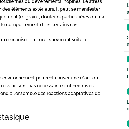
quotidiennes ou d’événements inopinés. Le stress
L
des éléments extérieurs. Il peut se manifester
a
uement (migraine, douleurs particulières ou mal-
r le comportement dans certains cas.
G
st un mécanisme naturel survenant suite à
s
L
t
son environnement peuvent causer une réaction
 stress ne sont pas nécessairement négatives
pond à l’ensemble des réactions adaptatives de
L
q
stasique