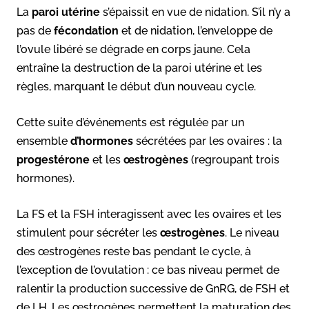
La
paroi utérine
s’épaissit en vue de nidation. S’il n’y a
pas de
fécondation
et de nidation, l’enveloppe de
l’ovule libéré se dégrade en corps jaune. Cela
entraîne la destruction de la paroi utérine et les
règles, marquant le début d’un nouveau cycle.
Cette suite d’événements est régulée par un
ensemble
d’hormones
sécrétées par les ovaires : la
progestérone
et les
œstrogènes
(regroupant trois
hormones).
La FS et la FSH interagissent avec les ovaires et les
stimulent pour sécréter les
œstrogènes
. Le niveau
des œstrogènes reste bas pendant le cycle, à
l’exception de l’ovulation : ce bas niveau permet de
ralentir la production successive de GnRG, de FSH et
de LH. Les œstrogènes permettent la maturation des