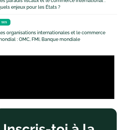
es paradis fiscaux et le commerce international :
uels enjeux pour les États ?
SES
es organisations internationales et le commerce
mondial : OMC, FMI, Banque mondiale