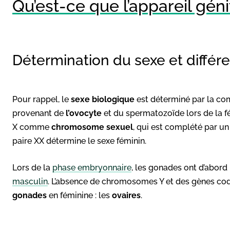
Qu’est-ce que l’appareil géni
Détermination du sexe et différ
Pour rappel, le
sexe biologique
est déterminé par la co
provenant de
l’ovocyte
et du spermatozoïde lors de la f
X comme
chromosome sexuel
, qui est complété par u
paire XX détermine le sexe féminin.
Lors de la
phase embryonnaire
, les gonades ont d’abord
masculin
. L’absence de chromosomes Y et des gènes codan
gonades
en féminine : les
ovaires
.