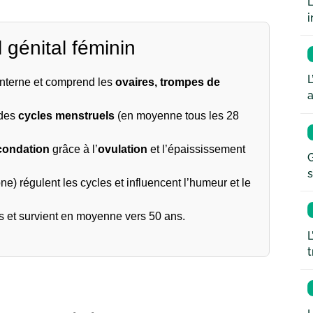
L
i
l génital féminin
L
 interne et comprend les
ovaires, trompes de
a
 des
cycles menstruels
(en moyenne tous les 28
condation
grâce à l’
ovulation
et l’épaississement
G
s
) régulent les cycles et influencent l’humeur et le
s et survient en moyenne vers 50 ans.
L
t