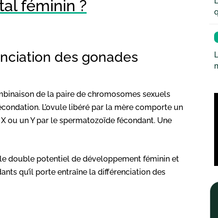
L
tal féminin ?
q
enciation des gonades
L
mbinaison de la paire de chromosomes sexuels
écondation. L’ovule libéré par la mère comporte un
n X ou un Y par le spermatozoïde fécondant. Une
 le double potentiel de développement féminin et
ts qu’il porte entraîne la différenciation des