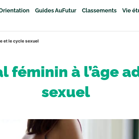
Orientation
Guides AuFutur
Classements
Vie é
te et le cycle sexuel
l féminin à l’âge ad
sexuel