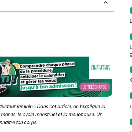
L
L
W
L
teur féminin ? Dans cet article, on t’explique la
ormones, le cycle menstruel et la ménopause. Un
nnaître ton corps.