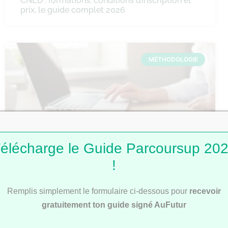
CNED : formations, conditions d’inscription et
prix, le guide complet 2026
MÉTHODOLOGIE
élécharge le Guide Parcoursup 20
!
Comment faire une fiche de révision ?
Remplis simplement le formulaire ci-dessous pour
recevoir
gratuitement ton guide signé AuFutur
MÉTHODOLOGIE