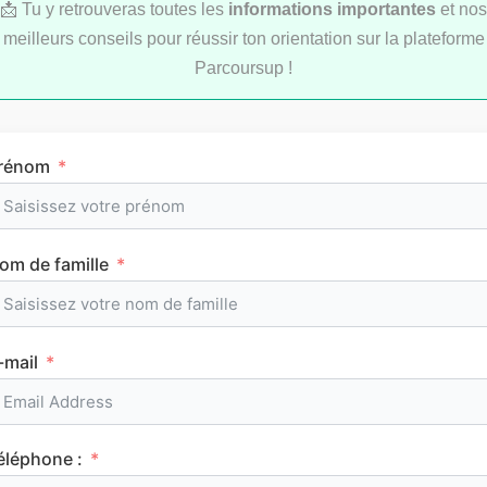
📩 Tu y retrouveras toutes les
informations importantes
et nos
meilleurs conseils pour réussir ton orientation sur la plateforme
Parcoursup !
rénom
Comment réviser pendant les vacances d’été
au lycée ?
om de famille
MÉTHODOLOGIE
-mail
éléphone :