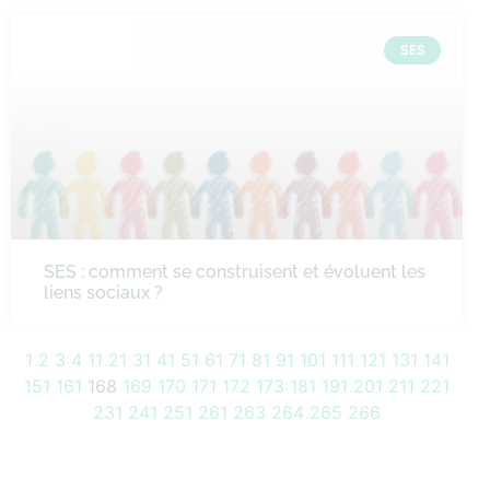
SES
SES : comment se construisent et évoluent les
liens sociaux ?
1
2
3
4
11
21
31
41
51
61
71
81
91
101
111
121
131
141
151
161
168
169
170
171
172
173
181
191
201
211
221
231
241
251
261
263
264
265
266