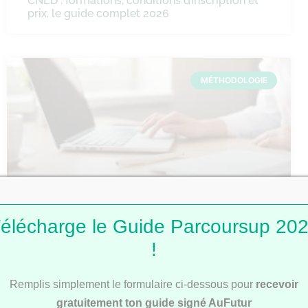
CNED : formations, conditions d’inscription et
prix, le guide complet 2026
MÉTHODOLOGIE
Comment faire une fiche de révision ?
élécharge le Guide Parcoursup 20
!
Remplis simplement le formulaire ci-dessous pour
recevoir
MÉTHODOLOGIE
gratuitement ton guide signé AuFutur