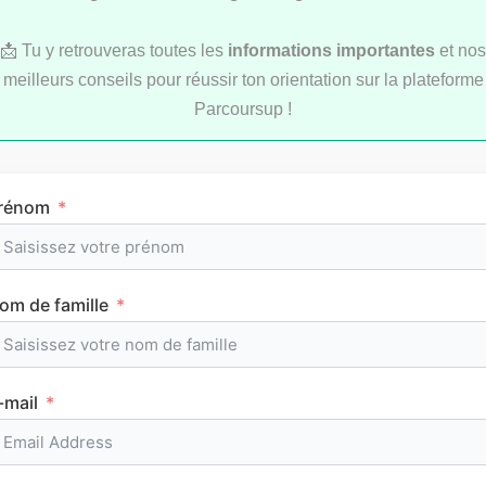
📩 Tu y retrouveras toutes les
informations importantes
et nos
meilleurs conseils pour réussir ton orientation sur la plateforme
Parcoursup !
Comment réviser pendant les vacances d’été
rénom
au lycée ?
om de famille
MÉTHODOLOGIE
-mail