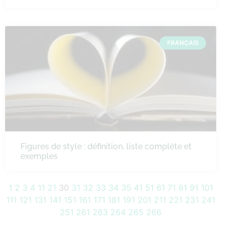
FRANÇAIS
Figures de style : définition, liste complète et
exemples
1
2
3
4
11
21
30
31
32
33
34
35
41
51
61
71
81
91
101
111
121
131
141
151
161
171
181
191
201
211
221
231
241
251
261
263
264
265
266