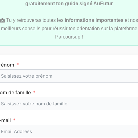
gratuitement ton guide signé AuFutur
📩 Tu y retrouveras toutes les
informations importantes
et nos
meilleurs conseils pour réussir ton orientation sur la plateforme
Parcoursup !
Comment réviser pendant les vacances d’été
au lycée ?
rénom
MÉTHODOLOGIE
om de famille
-mail