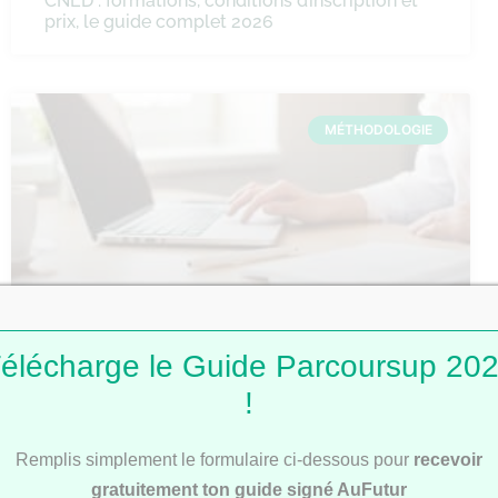
CNED : formations, conditions d’inscription et
prix, le guide complet 2026
MÉTHODOLOGIE
Comment faire une fiche de révision ?
élécharge le Guide Parcoursup 20
!
Remplis simplement le formulaire ci-dessous pour
recevoir
MÉTHODOLOGIE
gratuitement ton guide signé AuFutur