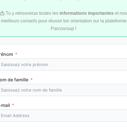
📩 Tu y retrouveras toutes les
informations importantes
et nos
meilleurs conseils pour réussir ton orientation sur la plateforme
Parcoursup !
Comment réviser pendant les vacances d’été
rénom
au lycée ?
om de famille
MÉTHODOLOGIE
-mail