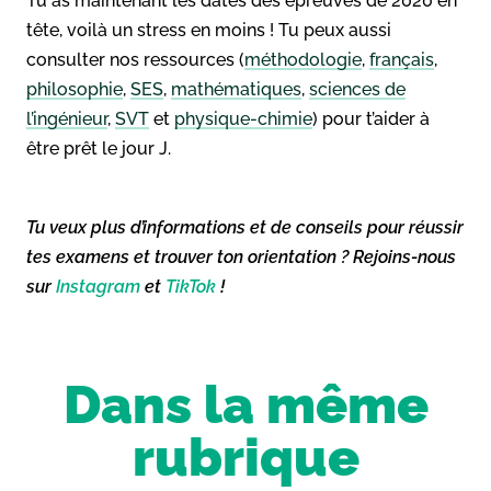
Tu as maintenant les dates des épreuves de 2020 en
tête, voilà un stress en moins ! Tu peux aussi
consulter nos ressources (
méthodologie
,
français
,
philosophie
,
SES
,
mathématiques
,
sciences de
l’ingénieur
,
SVT
et
physique-chimie
) pour t’aider à
être prêt le jour J.
Tu veux plus d’informations et de conseils pour réussir
tes examens et trouver ton orientation ? Rejoins-nous
sur
Instagram
et
TikTok
!
Dans la même
rubrique