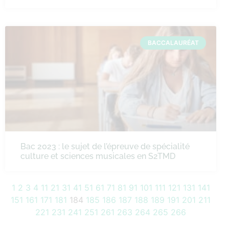
BACCALAURÉAT
Bac 2023 : le sujet de l’épreuve de spécialité
culture et sciences musicales en S2TMD
1
2
3
4
11
21
31
41
51
61
71
81
91
101
111
121
131
141
151
161
171
181
184
185
186
187
188
189
191
201
211
221
231
241
251
261
263
264
265
266