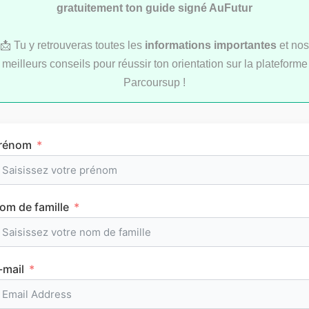
gratuitement ton guide signé AuFutur
📩 Tu y retrouveras toutes les
informations importantes
et nos
meilleurs conseils pour réussir ton orientation sur la plateforme
Parcoursup !
Comment réviser pendant les vacances d’été
au lycée ?
rénom
MÉTHODOLOGIE
om de famille
-mail