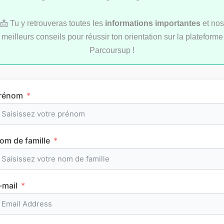
📩 Tu y retrouveras toutes les
informations importantes
et nos
meilleurs conseils pour réussir ton orientation sur la plateforme
Parcoursup !
Comment réviser pendant les vacances d’été
rénom
au lycée ?
om de famille
MÉTHODOLOGIE
-mail