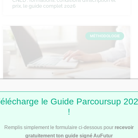
CNED : formations, conditions d’inscription et
prix, le guide complet 2026
MÉTHODOLOGIE
Comment faire une fiche de révision ?
élécharge le Guide Parcoursup 20
!
Remplis simplement le formulaire ci-dessous pour
recevoir
MÉTHODOLOGIE
gratuitement ton guide signé AuFutur