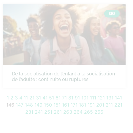
SES
De la socialisation de l’enfant à la socialisation
de l’adulte : continuité ou ruptures
1
2
3
4
11
21
31
41
51
61
71
81
91
101
111
121
131
141
146
147
148
149
150
151
161
171
181
191
201
211
221
231
241
251
261
263
264
265
266