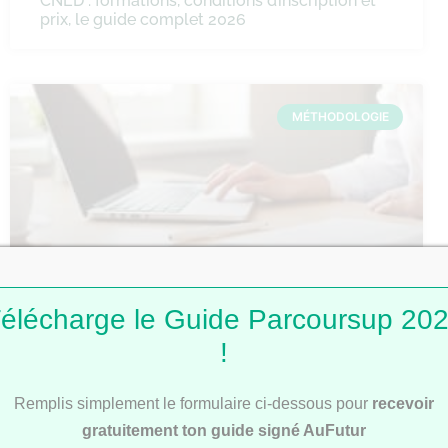
CNED : formations, conditions d’inscription et
prix, le guide complet 2026
MÉTHODOLOGIE
élécharge le Guide Parcoursup 20
Comment faire une fiche de révision ?
!
Remplis simplement le formulaire ci-dessous pour
recevoir
MÉTHODOLOGIE
gratuitement ton guide signé AuFutur