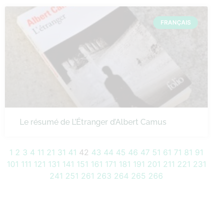
FRANÇAIS
Le résumé de L’Étranger d’Albert Camus
1
2
3
4
11
21
31
41
42
43
44
45
46
47
51
61
71
81
91
101
111
121
131
141
151
161
171
181
191
201
211
221
231
241
251
261
263
264
265
266