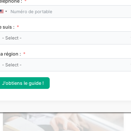
éléphone :
United States +1
Service Civique : les secrets d’une bonne lettre
de motivation
e suis :
Les articles les
a région :
plus consultés
J'obtiens le guide !
FRANÇAIS