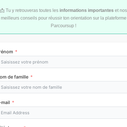
📩 Tu y retrouveras toutes les
informations importantes
et nos
meilleurs conseils pour réussir ton orientation sur la plateforme
Parcoursup !
Comment réviser pendant les vacances d’été
rénom
au lycée ?
om de famille
MÉTHODOLOGIE
-mail