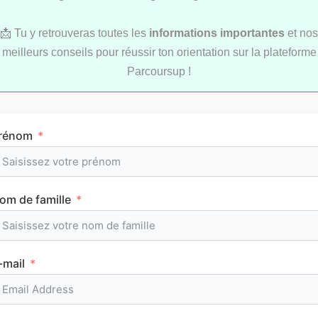
📩 Tu y retrouveras toutes les
informations importantes
et nos
meilleurs conseils pour réussir ton orientation sur la plateforme
Parcoursup !
Comment réviser pendant les vacances d’été
rénom
au lycée ?
om de famille
MÉTHODOLOGIE
-mail