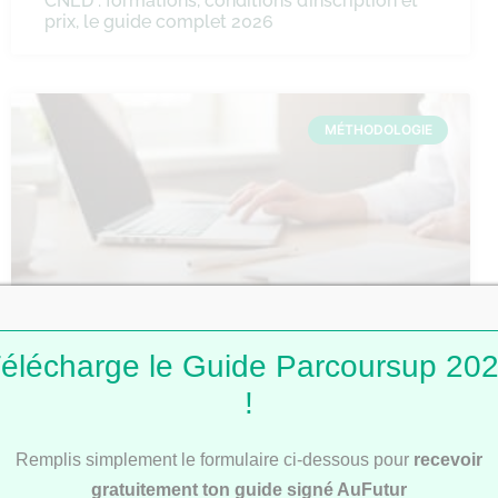
CNED : formations, conditions d’inscription et
prix, le guide complet 2026
MÉTHODOLOGIE
Comment faire une fiche de révision ?
élécharge le Guide Parcoursup 20
!
Remplis simplement le formulaire ci-dessous pour
recevoir
MÉTHODOLOGIE
gratuitement ton guide signé AuFutur