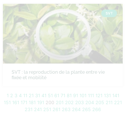
SVT
SVT : la reproduction de la plante entre vie
fixée et mobilité
1
2
3
4
11
21
31
41
51
61
71
81
91
101
111
121
131
141
151
161
171
181
191
200
201
202
203
204
205
211
221
231
241
251
261
263
264
265
266