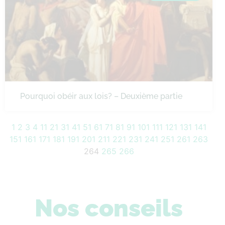
Pourquoi obéir aux lois? – Deuxième partie
1
2
3
4
11
21
31
41
51
61
71
81
91
101
111
121
131
141
151
161
171
181
191
201
211
221
231
241
251
261
263
264
265
266
Nos conseils