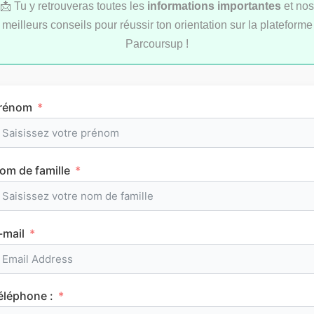
📩 Tu y retrouveras toutes les
informations importantes
et nos
meilleurs conseils pour réussir ton orientation sur la plateforme
Parcoursup !
rénom
Comment réviser pendant les vacances d’été
au lycée ?
om de famille
MÉTHODOLOGIE
-mail
éléphone :