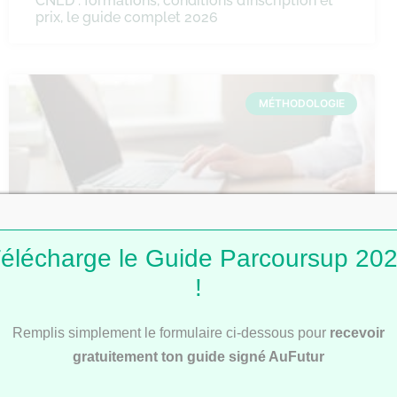
CNED : formations, conditions d’inscription et
prix, le guide complet 2026
MÉTHODOLOGIE
élécharge le Guide Parcoursup 20
!
Comment faire une fiche de révision ?
Remplis simplement le formulaire ci-dessous pour
recevoir
gratuitement ton guide signé AuFutur
MÉTHODOLOGIE