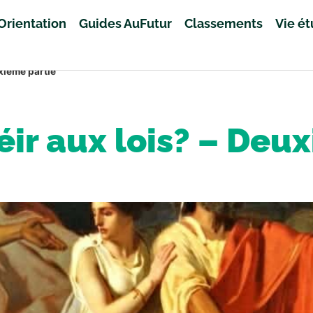
Orientation
Guides AuFutur
Classements
Vie é
xième partie
ir aux lois? – Deu