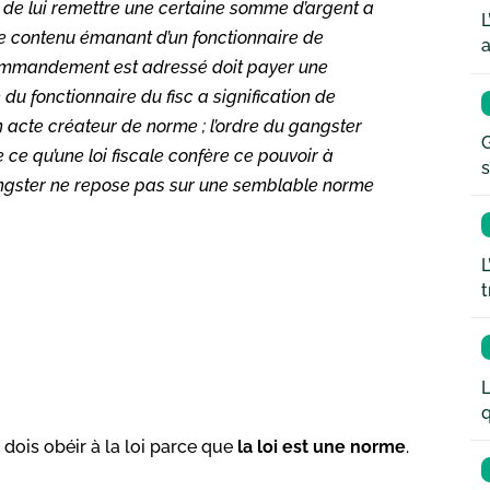
 de lui remettre une certaine somme d’argent a
L
me contenu émanant d’un fonctionnaire de
a
e commandement est adressé doit payer une
 du fonctionnaire du fisc a signification de
un acte créateur de norme ; l’ordre du gangster
G
e ce qu’une loi fiscale confère ce pouvoir à
s
 gangster ne repose pas sur une semblable norme
L
t
L
q
Je dois obéir à la loi parce que
la loi est une norme
.