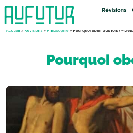
Révisions
Accueil
»
Révisions
»
Philosophie
»
Pourquoi obéir aux lois? – Deu
Pourquoi obé