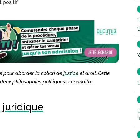
 positif
L
W
te pour aborder la notion de
justice
et droit. Cette
deux philosophies politiques à connaître.
L
 juridique
L
i