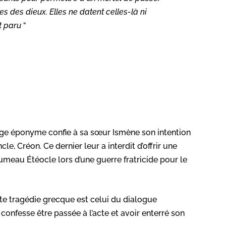
les des dieux. Elles ne datent celles-là ni
nt paru
“
ge éponyme confie à sa sœur Ismène son intention
le, Créon. Ce dernier leur a interdit d’offrir une
jumeau Étéocle lors d’une guerre fratricide pour le
te tragédie grecque est celui du dialogue
onfesse être passée à l’acte et avoir enterré son