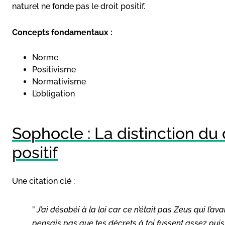
naturel ne fonde pas le droit positif.
Concepts fondamentaux :
Norme
Positivisme
Normativisme
L’obligation
Sophocle : La distinction du d
positif
Une citation clé :
”
J’ai désobéi à la loi car ce n’était pas Zeus qui l’ava
pensais pas que tes décrets à toi fussent assez pui