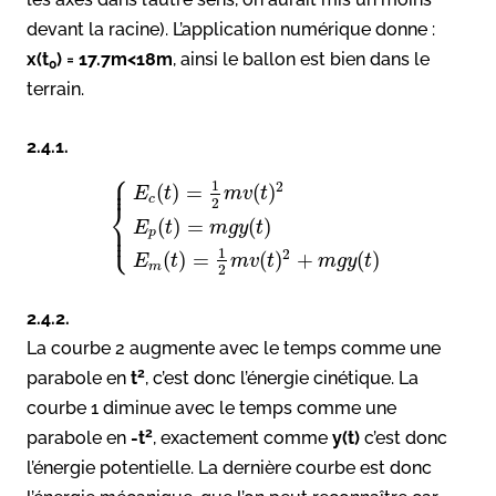
devant la racine). L’application numérique donne :
x(t
) = 17.7m<18m
, ainsi le ballon est bien dans le
0
terrain.
2.4.1.
⎧
⎪
⎪
1
2
(
)
=
(
)
E
t
m
v
t
c
2
⎨
⎪
(
)
=
(
)
E
t
m
g
y
t
⎩
⎪
p
1
2
(
)
=
(
)
+
(
)
E
t
m
v
t
m
g
y
t
m
2
2.4.2.
La courbe 2 augmente avec le temps comme une
2
parabole en
t
, c’est donc l’énergie cinétique. La
courbe 1 diminue avec le temps comme une
2
parabole en
-t
, exactement comme
y(t)
c’est donc
l’énergie potentielle. La dernière courbe est donc