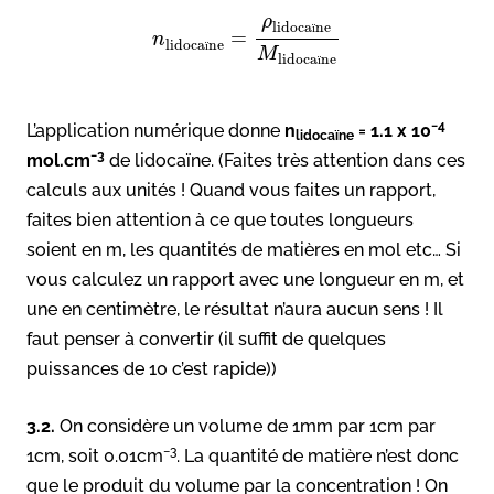
ρ
lidoca
ne
ï
=
n
lidoca
ne
ï
M
lidoca
ne
ï
−4
L’application numérique donne
n
= 1.1 x 10
lidocaïne
−3
mol.cm
de lidocaïne. (Faites très attention dans ces
calculs aux unités ! Quand vous faites un rapport,
faites bien attention à ce que toutes longueurs
soient en m, les quantités de matières en mol etc… Si
vous calculez un rapport avec une longueur en m, et
une en centimètre, le résultat n’aura aucun sens ! Il
faut penser à convertir (il suffit de quelques
puissances de 10 c’est rapide))
3.2.
On considère un volume de 1mm par 1cm par
−3
1cm, soit 0.01cm
. La quantité de matière n’est donc
que le produit du volume par la concentration ! On