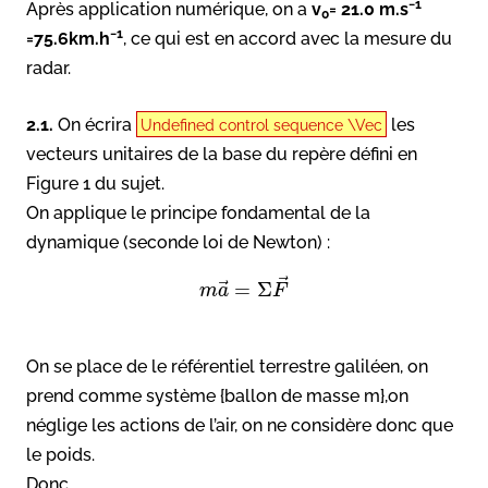
−1
Après application numérique, on a
v
= 21.0 m.s
0
−1
=75.6km.h
, ce qui est en accord avec la mesure du
radar.
2.1.
On écrira
les
Undefined control sequence \Vec
vecteurs unitaires de la base du repère défini en
Figure 1 du sujet.
On applique le principe fondamental de la
dynamique (seconde loi de Newton) :
⃗
⃗
=
Σ
m
a
F
On se place de le référentiel terrestre galiléen, on
prend comme système {ballon de masse m},on
néglige les actions de l’air, on ne considère donc que
le poids.
Donc