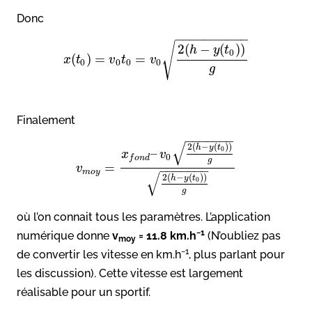
Donc
−
−
−
−
−
−
−
−
−
−
√
2
(
−
(
)
)
h
y
t
0
(
)
=
=
x
t
v
t
v
0
0
0
0
g
Finalement
−
−
−
−
−
−
−
√
2
(
−
(
)
)
h
y
t
0
–
x
v
0
f
o
n
d
g
=
v
−
−
−
−
−
−
−
m
o
y
√
2
(
−
(
)
)
h
y
t
0
g
où l’on connait tous les paramètres. L’application
−1
numérique donne
v
= 11.8 km.h
(N’oubliez pas
moy
−1
de convertir les vitesse en km.h
, plus parlant pour
les discussion). Cette vitesse est largement
réalisable pour un sportif.