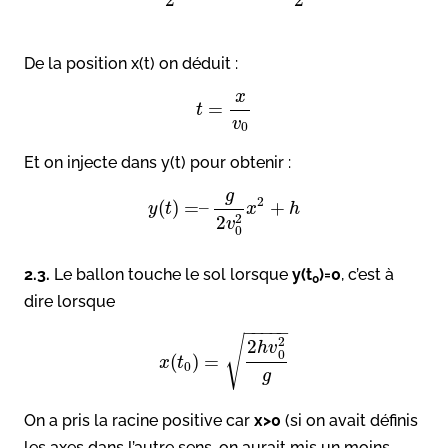
De la position x(t) on déduit :
x
=
t
v
0
Et on injecte dans y(t) pour obtenir :
g
2
(
)
=
–
+
y
t
x
h
2
2
v
0
2.3.
Le ballon touche le sol lorsque
y(t
)=0
, c’est à
0
dire lorsque
−
−
−
−
−
√
2
2
h
v
0
(
)
=
x
t
0
g
On a pris la racine positive car
x>0
(si on avait définis
les axes dans l’autre sens, on aurait mis un moins