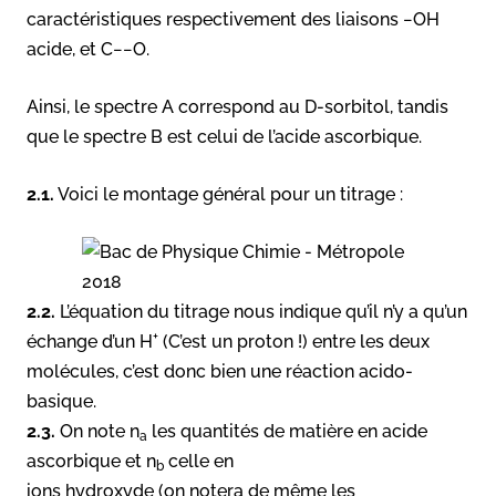
caractéristiques respectivement des liaisons −OH
acide, et C−−O.
Ainsi, le spectre A correspond au D-sorbitol, tandis
que le spectre B est celui de l’acide ascorbique.
2.1.
Voici le montage général pour un titrage :
2.2.
L’équation du titrage nous indique qu’il n’y a qu’un
+
échange d’un H
(C’est un proton !) entre les deux
molécules, c’est donc bien une réaction acido-
basique.
2.3.
On note n
les quantités de matière en acide
a
ascorbique et n
celle en
b
ions hydroxyde (on notera de même les