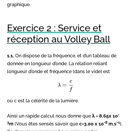
graphique.
Exercice 2 : Service et
réception au Volley Ball
1.1.
On dispose de la fréquence, et d’un tableau de
donnée en longueur d’onde. La relation reliant
longueur d’onde et fréquence (dans le vide) est
c
=
λ
f
où c est la célérité de la lumière.
-
Ainsi un rapide calcul nous donne que
λ = 8.65x 10
3
-8
−1
m
(Vous êtes sensés savoir que
c=3.00 x 10
m.s
).