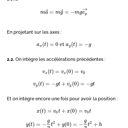
→
⃗
⃗
=
=
−
m
a
m
g
m
g
e
y
En projetant sur les axes :
(
)
=
0
et
(
)
=
−
a
t
a
t
g
x
y
2.2.
On intègre les accélérations précédentes :
(
)
=
(
0
)
=
v
t
v
v
0
x
x
(
)
=
−
+
(
0
)
=
−
v
t
g
t
v
g
t
y
y
Et on intègre encore une fois pour avoir la position :
(
)
=
+
(
0
)
=
x
t
v
t
x
v
t
0
0
g
g
2
2
(
)
=
−
+
(
0
)
=
−
+
y
t
t
y
t
h
2
2