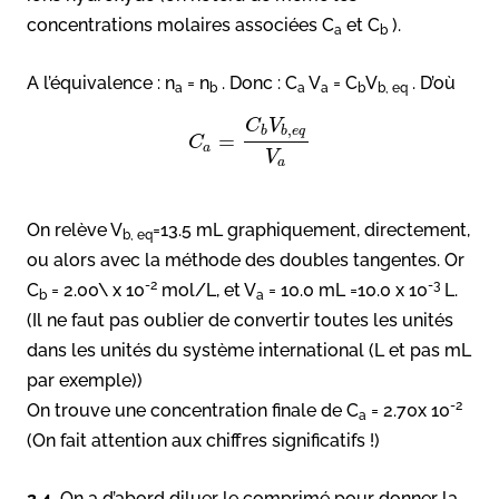
concentrations molaires associées C
et C
).
a
b
A l’équivalence : n
= n
. Donc : C
V
= C
V
. D’où
a
b
a
a
b
b, eq
C
V
,
b
b
e
q
=
C
a
V
a
On relève V
=13.5 mL graphiquement, directement,
b, eq
ou alors avec la méthode des doubles tangentes. Or
-2
-3
C
= 2.00\ x 10
mol/L, et V
= 10.0 mL =10.0 x 10
L.
b
a
(Il ne faut pas oublier de convertir toutes les unités
dans les unités du système international (L et pas mL
par exemple))
-2
On trouve une concentration finale de C
= 2.70x 10
a
(On fait attention aux chiffres significatifs !)
2.4.
On a d’abord diluer le comprimé pour donner la