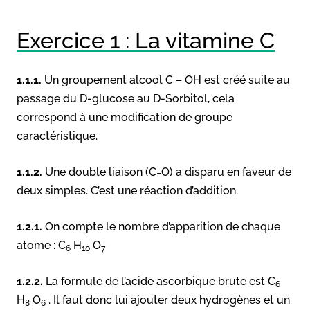
Exercice 1 : La vitamine C
1.1.1.
Un groupement alcool C – OH est créé suite au
passage du D-glucose au D-Sorbitol, cela
correspond à une modification de groupe
caractéristique.
1.1.2.
Une double liaison (C=O) a disparu en faveur de
deux simples. C’est une réaction d’addition.
1.2.1.
On compte le nombre d’apparition de chaque
atome : C
H
O
6
10
7
1.2.2.
La formule de l’acide ascorbique brute est C
6
H
O
. Il faut donc lui ajouter deux hydrogènes et un
8
6