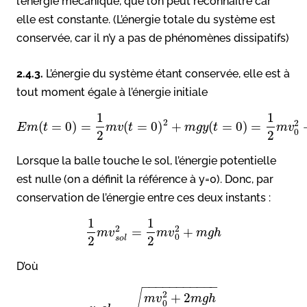
l’énergie mécanique, que l’on peut reconnaître car
elle est constante. (L’énergie totale du système est
conservée, car il n’y a pas de phénomènes dissipatifs)
2.4.3.
L’énergie du système étant conservée, elle est à
tout moment égale à l’énergie initiale
1
1
2
2
(
=
0
)
=
(
=
0
)
+
(
=
0
)
=
E
m
t
m
v
t
m
g
y
t
m
v
0
2
2
Lorsque la balle touche le sol, l’énergie potentielle
est nulle (on a définit la référence à y=0). Donc, par
conservation de l’énergie entre ces deux instants :
1
1
2
2
=
+
m
v
m
v
m
g
h
0
2
2
s
o
l
D’où
−
−
−
−
−
−
−
−
−
−
−
√
2
+
2
m
v
m
g
h
0