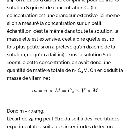
solution S qui est de concentration C
(la
a
concentration est une grandeur extensive, ici même
si on a mesuré la concentration sur un petit
échantillon, c’est la même dans toute la solution, la
masse elle est extensive, c’est à dire qu’elle est 10
fois plus petite si on a prélevé qu’un dixième de la
solution, ce qu’on a fait ici). Dans la solution S de
100mL à cette concentration, on avait donc une
quantité de matière totale de n= C
V . On en déduit la
a
masse de vitamine :
=
×
=
×
×
m
n
M
C
V
M
a
Donc m = 475mg.
L’écart de 25 mg peut être du soit à des incertitudes
expérimentales, soit à des incertitudes de lecture