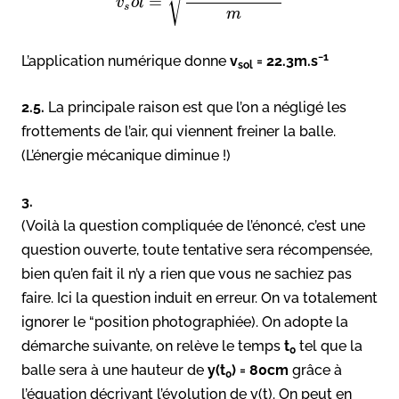
=
v
o
l
s
m
−1
L’application numérique donne
v
= 22.3m.s
sol
2.5.
La principale raison est que l’on a négligé les
frottements de l’air, qui viennent freiner la balle.
(L’énergie mécanique diminue !)
3.
(Voilà la question compliquée de l’énoncé, c’est une
question ouverte, toute tentative sera récompensée,
bien qu’en fait il n’y a rien que vous ne sachiez pas
faire. Ici la question induit en erreur. On va totalement
ignorer le “position photographiée). On adopte la
démarche suivante, on relève le temps
t
tel que la
0
balle sera à une hauteur de
y(t
) = 80cm
grâce à
0
l’équation décrivant l’évolution de y(t). On peut en