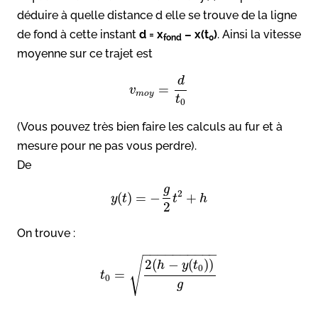
déduire à quelle distance d elle se trouve de la ligne
de fond à cette instant
d = x
– x(t
)
. Ainsi la vitesse
fond
0
moyenne sur ce trajet est
d
=
v
m
o
y
t
0
(Vous pouvez très bien faire les calculs au fur et à
mesure pour ne pas vous perdre).
De
g
2
(
)
=
−
+
y
t
t
h
2
On trouve :
−
−
−
−
−
−
−
−
−
−
√
2
(
−
(
)
)
h
y
t
0
=
t
0
g