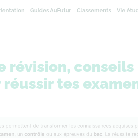
ientation
Guides AuFutur
Classements
Vie étu
révision, conseils 
 réussir tes exame
les permettent de transformer les connaissances acquises 
xamen
, un
contrôle
ou aux épreuves du
bac
. La réussite r