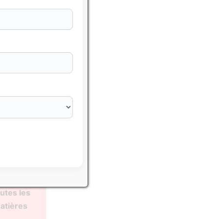
sser avec
hématiques
utes les
atières