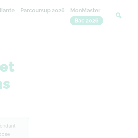
diante
Parcoursup 2026
MonMaster
Bac 2026
et
ns
pendant
epose