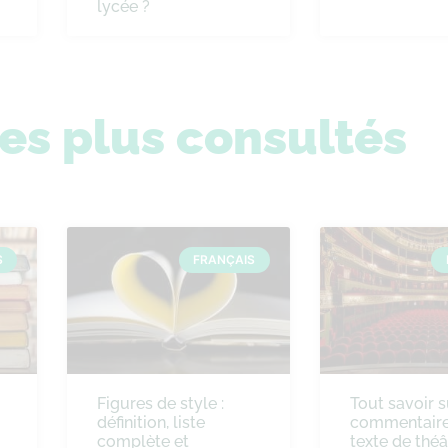
lycée ?
les plus consultés
S
FRANÇAIS
Figures de style :
Tout savoir s
définition, liste
commentaire
complète et
texte de théâ