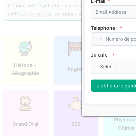
E-mail
Chaque fiche synthétise les notions essentielles, les p
méthode et gagner en confiance.
Téléphone :
Je suis :
Histoire -
Anglais
Espagno
Géographie
J'obtiens le guide
Physique
Grand Oral
SES
Chimie