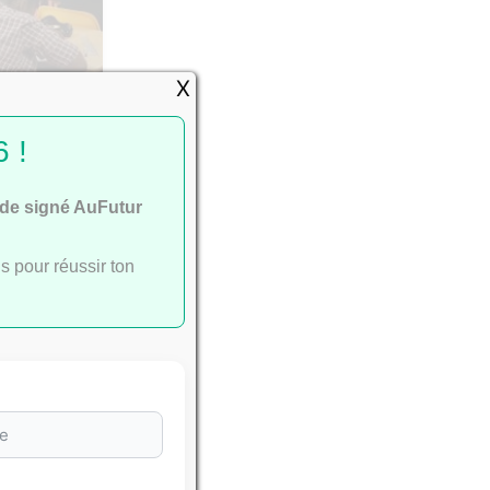
X
passent
 !
ide signé AuFutur
s pour réussir ton
e
ac
.