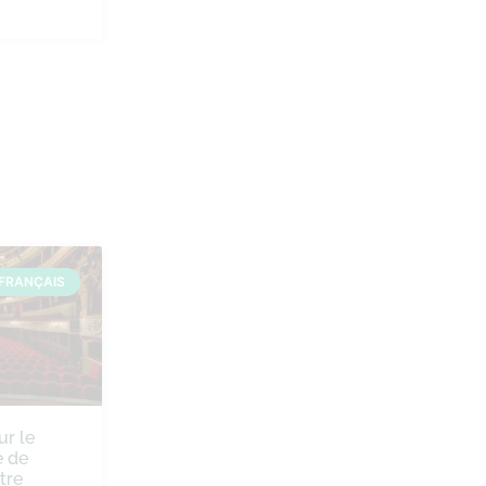
FRANÇAIS
ur le
 de
tre