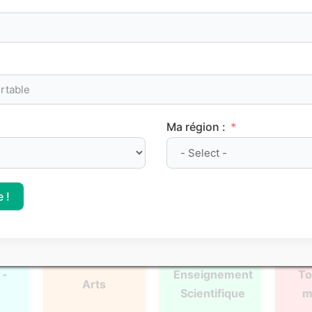
oints de méthode et les repères clés à maîtriser pour progre
Ma région :
l
Français
Philosophie
Mat
 !
 -
Enseignement
To
Arts
Scientifique
m