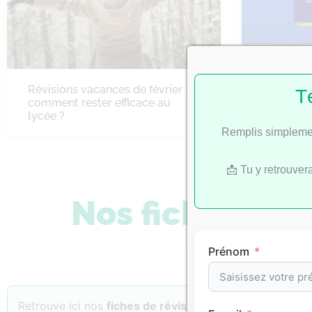
Révisions vacances de février :
Bac 2022 
T
comment rester efficace au
SES
lycée ?
Remplis simplemen
📩 Tu y retrouver
Nos fiches de 
Prénom
Retrouve ici nos
fiches de révision
classées par
matiè