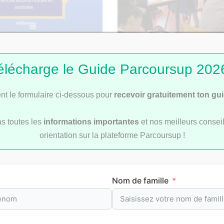
: Corrigé du sujet de
Bac 2026 : comment se 
élécharge le Guide Parcoursup 2026
les rattrapages ?
t le formulaire ci-dessous pour
recevoir gratuitement ton gu
as toutes les
informations importantes
et nos meilleurs conseil
orientation sur la plateforme Parcoursup !
révision par matièr
Nom de famille
re
pour t’aider à préparer efficacement tes
examens
et le
b