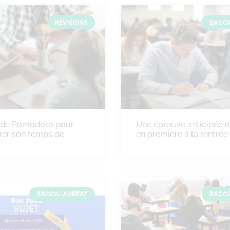
RÉVISIONS
BACC
ode Pomodoro pour
Une épreuve anticipée 
rer son temps de
en première à la rentré
BACCALAURÉAT
BACC