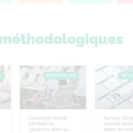
s méthodologiques
E
MÉTHODOLOGIE
MÉTH
Comment réviser
Service Civiq
pendant les
secrets d’un
vacances d’été au
lettre de mot