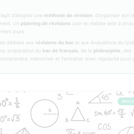
s’agit d’adopter une
méthode de révision
, d’organiser son t
rement. Un
planning de révisions
clair et réaliste aide à struc
niers jours.
rces dédiées aux
révisions du bac
et aux évaluations du lycé
re, préparation du
bac de français
, de la
philosophie
, des
 à comprendre, mémoriser et t’entraîner avec régularité pour
BACC