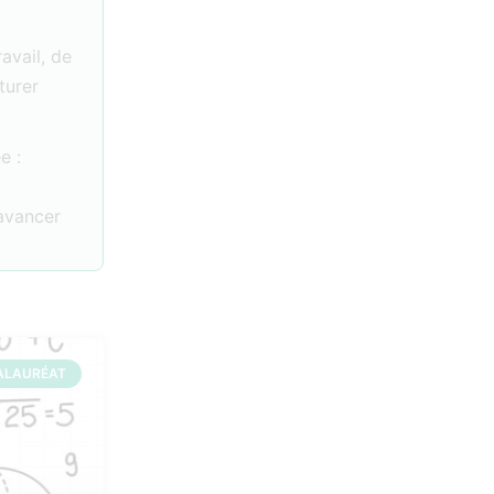
ravail, de
turer
e :
 avancer
ALAURÉAT